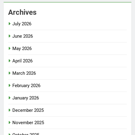
Archives
July 2026
June 2026
May 2026
April 2026
March 2026
February 2026
January 2026
December 2025
November 2025