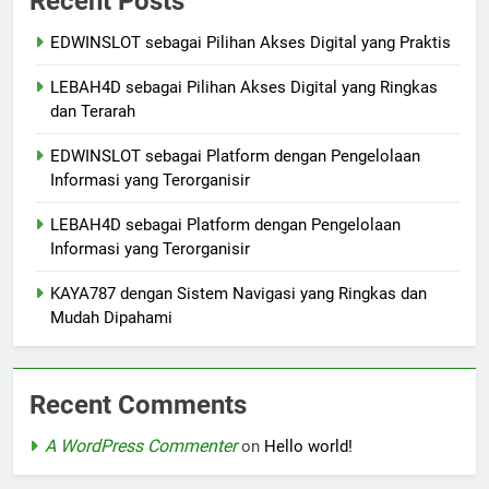
Recent Posts
EDWINSLOT sebagai Pilihan Akses Digital yang Praktis
LEBAH4D sebagai Pilihan Akses Digital yang Ringkas
dan Terarah
EDWINSLOT sebagai Platform dengan Pengelolaan
Informasi yang Terorganisir
LEBAH4D sebagai Platform dengan Pengelolaan
Informasi yang Terorganisir
KAYA787 dengan Sistem Navigasi yang Ringkas dan
Mudah Dipahami
Recent Comments
A WordPress Commenter
on
Hello world!