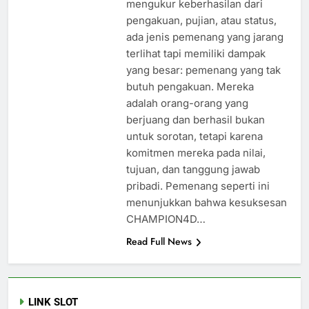
mengukur keberhasilan dari
pengakuan, pujian, atau status,
ada jenis pemenang yang jarang
terlihat tapi memiliki dampak
yang besar: pemenang yang tak
butuh pengakuan. Mereka
adalah orang-orang yang
berjuang dan berhasil bukan
untuk sorotan, tetapi karena
komitmen mereka pada nilai,
tujuan, dan tanggung jawab
pribadi. Pemenang seperti ini
menunjukkan bahwa kesuksesan
CHAMPION4D…
Read Full News
LINK SLOT