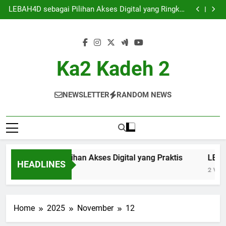
EDWINSLOT sebagai Pilihan Akses Digital yang
Skip
Praktis
LEBAH4D sebagai Pilihan Akses Digital yang Ringkas
to
dan Terarah
EDWINSLOT sebagai Platform dengan Pengelolaan
Informasi yang Terorganisir
LEBAH4D sebagai Platform dengan Pengelolaan
content
Informasi yang Terorganisir
EDWINSLOT sebagai Pilihan Akses Digital yang
Praktis
LEBAH4D sebagai Pilihan Akses Digital yang Ringkas
dan Terarah
EDWINSLOT sebagai Platform dengan Pengelolaan
Ka2 Kadeh 2
Informasi yang Terorganisir
LEBAH4D sebagai Platform dengan Pengelolaan
Informasi yang Terorganisir
NEWSLETTER
RANDOM NEWS
LOT sebagai Pilihan Akses Digital yang Praktis
LEBAH4D
HEADLINES
 Ago
2 Weeks 
Home
2025
November
12