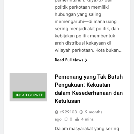
politik perkotaan memiliki
hubungan yang saling
memengaruhi—di mana uang
sering menjadi alat politik, dan
kebijakan politik membentuk
arah distribusi kekayaan di
wilayah perkotaan. Kota bukan…
Read Full News
Pemenang yang Tak Butuh
Pengakuan: Kekuatan
dalam Kesederhanaan dan
UNCATEGORIZED
Ketulusan
c929103
9 months
ago
0
4 mins
Dalam masyarakat yang sering