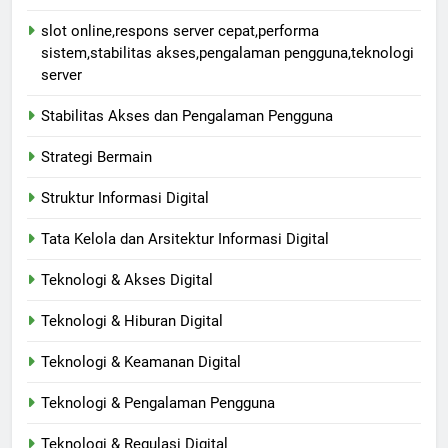
slot online,respons server cepat,performa
sistem,stabilitas akses,pengalaman pengguna,teknologi
server
Stabilitas Akses dan Pengalaman Pengguna
Strategi Bermain
Struktur Informasi Digital
Tata Kelola dan Arsitektur Informasi Digital
Teknologi & Akses Digital
Teknologi & Hiburan Digital
Teknologi & Keamanan Digital
Teknologi & Pengalaman Pengguna
Teknologi & Regulasi Digital