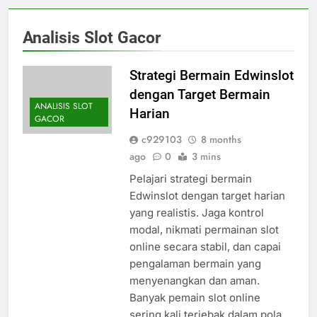
Analisis Slot Gacor
Strategi Bermain Edwinslot
dengan Target Bermain
ANALISIS SLOT
Harian
GACOR
c929103
8 months
ago
0
3 mins
Pelajari strategi bermain
Edwinslot dengan target harian
yang realistis. Jaga kontrol
modal, nikmati permainan slot
online secara stabil, dan capai
pengalaman bermain yang
menyenangkan dan aman.
Banyak pemain slot online
sering kali terjebak dalam pola