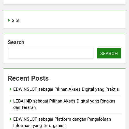
Slot
Search
SEARCH
Recent Posts
EDWINSLOT sebagai Pilihan Akses Digital yang Praktis
LEBAH4D sebagai Pilihan Akses Digital yang Ringkas
dan Terarah
EDWINSLOT sebagai Platform dengan Pengelolaan
Informasi yang Terorganisir