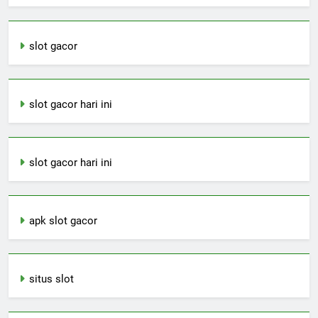
slot gacor
slot gacor hari ini
slot gacor hari ini
apk slot gacor
situs slot