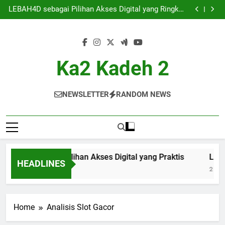
EDWINSLOT sebagai Pilihan Akses Digital yang
Skip
Praktis
LEBAH4D sebagai Pilihan Akses Digital yang Ringkas
to
dan Terarah
EDWINSLOT sebagai Platform dengan Pengelolaan
Informasi yang Terorganisir
LEBAH4D sebagai Platform dengan Pengelolaan
content
Informasi yang Terorganisir
EDWINSLOT sebagai Pilihan Akses Digital yang
Praktis
LEBAH4D sebagai Pilihan Akses Digital yang Ringkas
dan Terarah
EDWINSLOT sebagai Platform dengan Pengelolaan
Ka2 Kadeh 2
Informasi yang Terorganisir
LEBAH4D sebagai Platform dengan Pengelolaan
Informasi yang Terorganisir
NEWSLETTER
RANDOM NEWS
SLOT sebagai Pilihan Akses Digital yang Praktis
LEBAH4
HEADLINES
s Ago
2 Weeks
Home
Analisis Slot Gacor