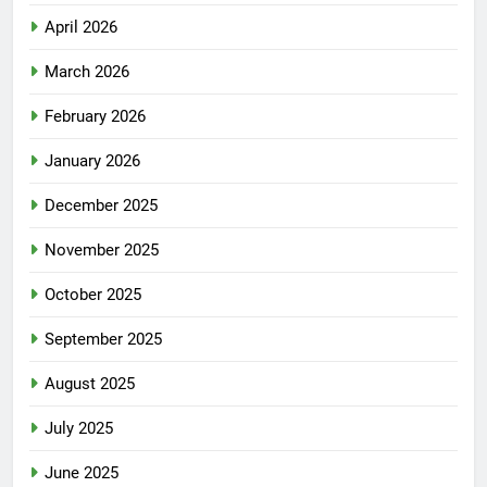
April 2026
March 2026
February 2026
January 2026
December 2025
November 2025
October 2025
September 2025
August 2025
July 2025
June 2025