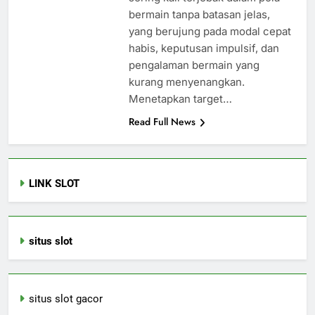
bermain tanpa batasan jelas,
yang berujung pada modal cepat
habis, keputusan impulsif, dan
pengalaman bermain yang
kurang menyenangkan.
Menetapkan target…
Read Full News
LINK SLOT
situs slot
situs slot gacor