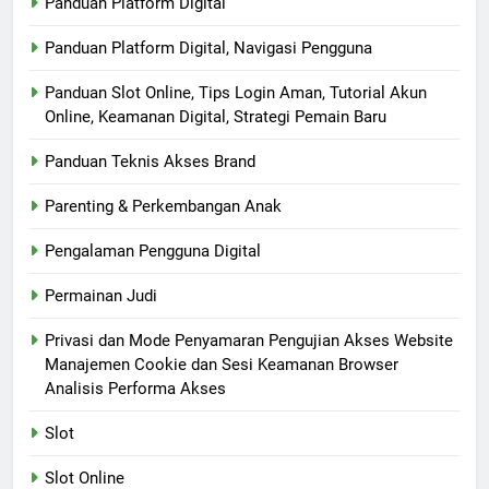
Panduan Platform Digital
Panduan Platform Digital, Navigasi Pengguna
Panduan Slot Online, Tips Login Aman, Tutorial Akun
Online, Keamanan Digital, Strategi Pemain Baru
Panduan Teknis Akses Brand
Parenting & Perkembangan Anak
Pengalaman Pengguna Digital
Permainan Judi
Privasi dan Mode Penyamaran Pengujian Akses Website
Manajemen Cookie dan Sesi Keamanan Browser
Analisis Performa Akses
Slot
Slot Online