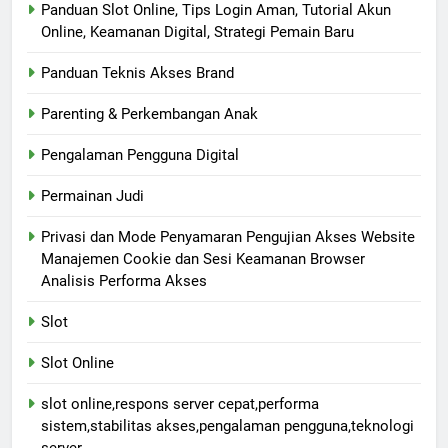
Panduan Slot Online, Tips Login Aman, Tutorial Akun
Online, Keamanan Digital, Strategi Pemain Baru
Panduan Teknis Akses Brand
Parenting & Perkembangan Anak
Pengalaman Pengguna Digital
Permainan Judi
Privasi dan Mode Penyamaran Pengujian Akses Website
Manajemen Cookie dan Sesi Keamanan Browser
Analisis Performa Akses
Slot
Slot Online
slot online,respons server cepat,performa
sistem,stabilitas akses,pengalaman pengguna,teknologi