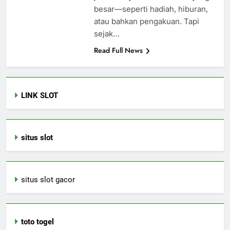
besar—seperti hadiah, hiburan,
atau bahkan pengakuan. Tapi
sejak…
Read Full News
LINK SLOT
situs slot
situs slot gacor
toto togel