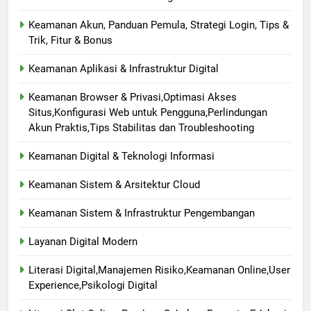
Keamanan Akun, Panduan Pemula, Strategi Login, Tips &
Trik, Fitur & Bonus
Keamanan Aplikasi & Infrastruktur Digital
Keamanan Browser & Privasi,Optimasi Akses
Situs,Konfigurasi Web untuk Pengguna,Perlindungan
Akun Praktis,Tips Stabilitas dan Troubleshooting
Keamanan Digital & Teknologi Informasi
Keamanan Sistem & Arsitektur Cloud
Keamanan Sistem & Infrastruktur Pengembangan
Layanan Digital Modern
Literasi Digital,Manajemen Risiko,Keamanan Online,User
Experience,Psikologi Digital