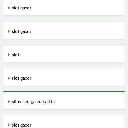
slot gacor
slot gacor
slot
slot gacor
situs slot gacor hari ini
slot gacor