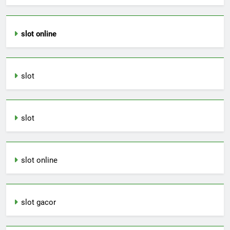
slot online
slot
slot
slot online
slot gacor