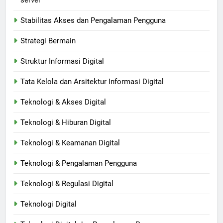
server
Stabilitas Akses dan Pengalaman Pengguna
Strategi Bermain
Struktur Informasi Digital
Tata Kelola dan Arsitektur Informasi Digital
Teknologi & Akses Digital
Teknologi & Hiburan Digital
Teknologi & Keamanan Digital
Teknologi & Pengalaman Pengguna
Teknologi & Regulasi Digital
Teknologi Digital