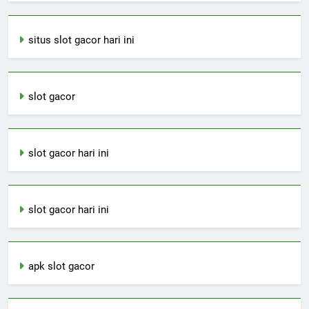
situs slot gacor hari ini
slot gacor
slot gacor hari ini
slot gacor hari ini
apk slot gacor