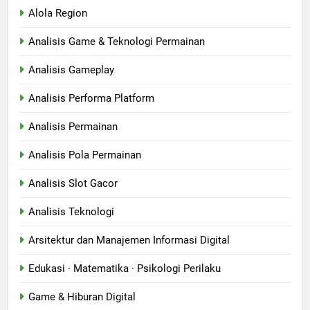
Alola Region
Analisis Game & Teknologi Permainan
Analisis Gameplay
Analisis Performa Platform
Analisis Permainan
Analisis Pola Permainan
Analisis Slot Gacor
Analisis Teknologi
Arsitektur dan Manajemen Informasi Digital
Edukasi · Matematika · Psikologi Perilaku
Game & Hiburan Digital