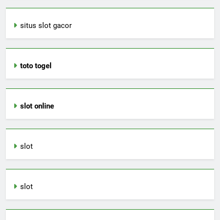
situs slot gacor
toto togel
slot online
slot
slot