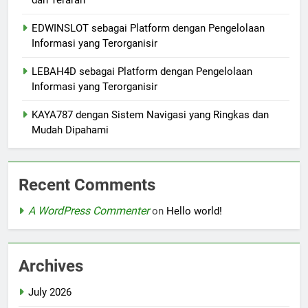
dan Terarah
EDWINSLOT sebagai Platform dengan Pengelolaan
Informasi yang Terorganisir
LEBAH4D sebagai Platform dengan Pengelolaan
Informasi yang Terorganisir
KAYA787 dengan Sistem Navigasi yang Ringkas dan
Mudah Dipahami
Recent Comments
A WordPress Commenter
on
Hello world!
Archives
July 2026