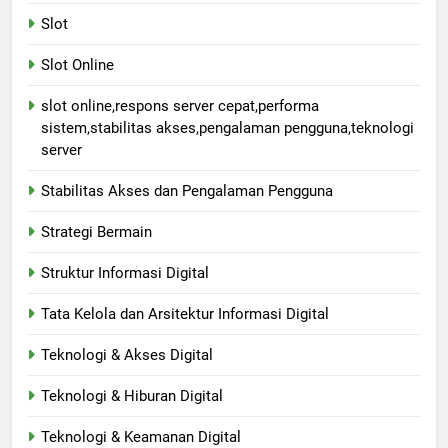
Slot
Slot Online
slot online,respons server cepat,performa
sistem,stabilitas akses,pengalaman pengguna,teknologi
server
Stabilitas Akses dan Pengalaman Pengguna
Strategi Bermain
Struktur Informasi Digital
Tata Kelola dan Arsitektur Informasi Digital
Teknologi & Akses Digital
Teknologi & Hiburan Digital
Teknologi & Keamanan Digital