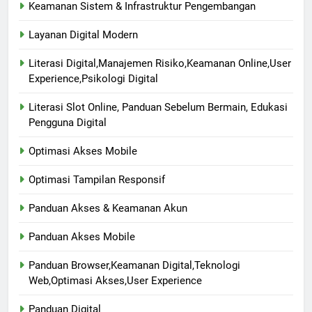
Keamanan Sistem & Infrastruktur Pengembangan
Layanan Digital Modern
Literasi Digital,Manajemen Risiko,Keamanan Online,User
Experience,Psikologi Digital
Literasi Slot Online, Panduan Sebelum Bermain, Edukasi
Pengguna Digital
Optimasi Akses Mobile
Optimasi Tampilan Responsif
Panduan Akses & Keamanan Akun
Panduan Akses Mobile
Panduan Browser,Keamanan Digital,Teknologi
Web,Optimasi Akses,User Experience
Panduan Digital