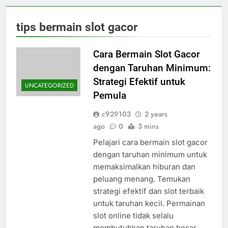
tips bermain slot gacor
Cara Bermain Slot Gacor
dengan Taruhan Minimum:
Strategi Efektif untuk
UNCATEGORIZED
Pemula
c929103
2 years
ago
0
3 mins
Pelajari cara bermain slot gacor
dengan taruhan minimum untuk
memaksimalkan hiburan dan
peluang menang. Temukan
strategi efektif dan slot terbaik
untuk taruhan kecil. Permainan
slot online tidak selalu
membutuhkan taruhan besar