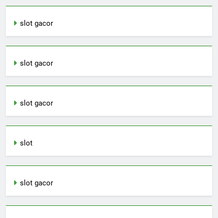
slot gacor
slot gacor
slot gacor
slot
slot gacor