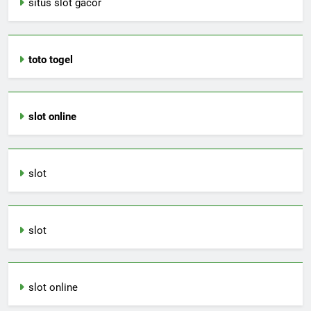
situs slot gacor
toto togel
slot online
slot
slot
slot online