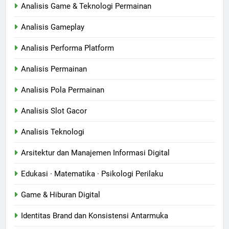
Analisis Game & Teknologi Permainan
Analisis Gameplay
Analisis Performa Platform
Analisis Permainan
Analisis Pola Permainan
Analisis Slot Gacor
Analisis Teknologi
Arsitektur dan Manajemen Informasi Digital
Edukasi · Matematika · Psikologi Perilaku
Game & Hiburan Digital
Identitas Brand dan Konsistensi Antarmuka