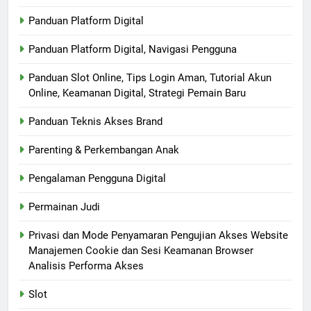
Panduan Platform Digital
Panduan Platform Digital, Navigasi Pengguna
Panduan Slot Online, Tips Login Aman, Tutorial Akun
Online, Keamanan Digital, Strategi Pemain Baru
Panduan Teknis Akses Brand
Parenting & Perkembangan Anak
Pengalaman Pengguna Digital
Permainan Judi
Privasi dan Mode Penyamaran Pengujian Akses Website
Manajemen Cookie dan Sesi Keamanan Browser
Analisis Performa Akses
Slot