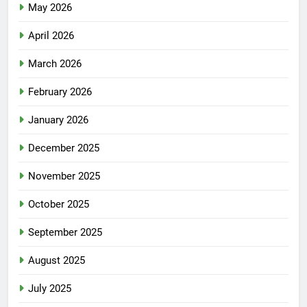
May 2026
April 2026
March 2026
February 2026
January 2026
December 2025
November 2025
October 2025
September 2025
August 2025
July 2025