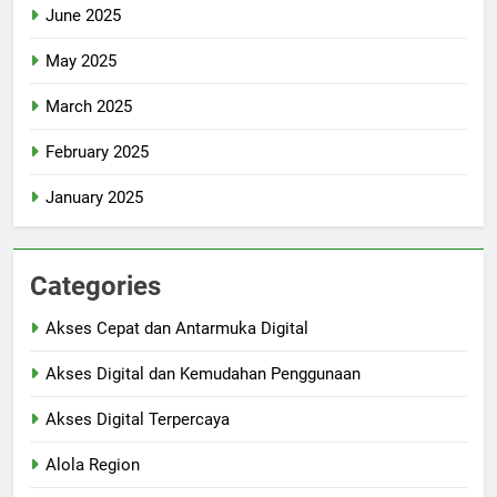
June 2025
May 2025
March 2025
February 2025
January 2025
Categories
Akses Cepat dan Antarmuka Digital
Akses Digital dan Kemudahan Penggunaan
Akses Digital Terpercaya
Alola Region