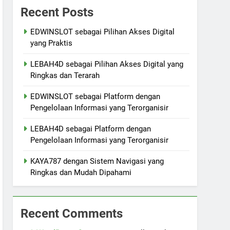
Recent Posts
EDWINSLOT sebagai Pilihan Akses Digital
yang Praktis
LEBAH4D sebagai Pilihan Akses Digital yang
Ringkas dan Terarah
EDWINSLOT sebagai Platform dengan
Pengelolaan Informasi yang Terorganisir
LEBAH4D sebagai Platform dengan
Pengelolaan Informasi yang Terorganisir
KAYA787 dengan Sistem Navigasi yang
Ringkas dan Mudah Dipahami
Recent Comments