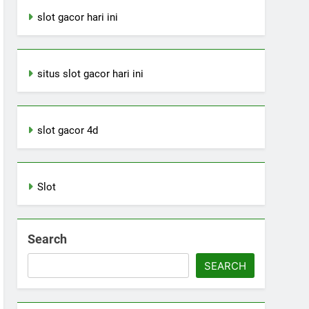
slot gacor hari ini
situs slot gacor hari ini
slot gacor 4d
Slot
Search
SEARCH