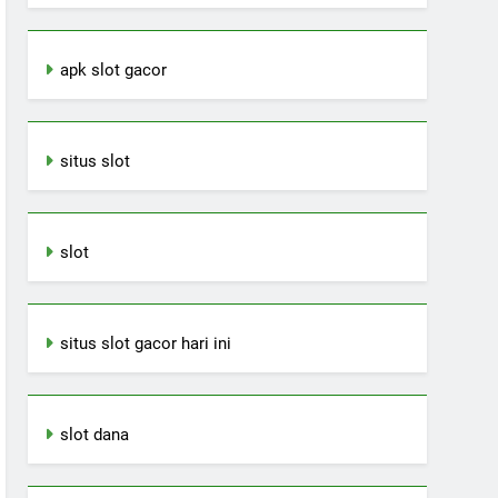
apk slot gacor
situs slot
slot
situs slot gacor hari ini
slot dana