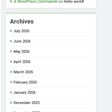
A WordPress Commenter
on
Hello world!
Archives
July 2026
June 2026
May 2026
April 2026
March 2026
February 2026
January 2026
December 2025