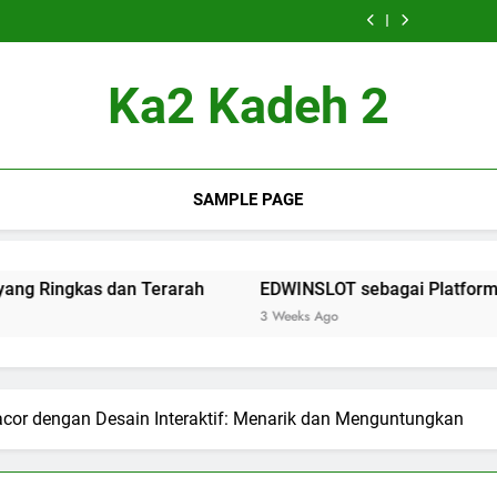
EDWINSLOT
LEBAH4D
Platform
Pilihan
Pilihan
Platform
Platform
Pilihan
Pilihan
sebagai
sebagai
dengan
Akses
Akses
dengan
dengan
Akses
Akses
Platform
Platform
Pengelolaan
Digital
Digital
Pengelolaan
Pengelolaan
Digital
Digital
dengan
dengan
Informasi
yang
yang
Informasi
Informasi
yang
yang
Pengelolaan
Pengelolaan
Ka2 Kadeh 2
yang
Praktis
Ringkas
yang
yang
Praktis
Ringkas
Informasi
Informasi
Terorganisir
dan
Terorganisir
Terorganisir
dan
yang
yang
Terarah
Terarah
Terorganisir
Terorganisir
SAMPLE PAGE
dan Terarah
EDWINSLOT sebagai Platform dengan Pengel
3 Weeks Ago
acor dengan Desain Interaktif: Menarik dan Menguntungkan