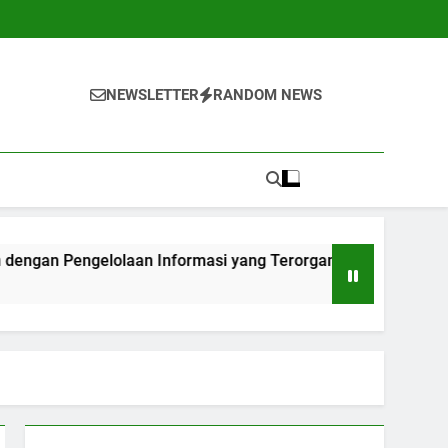
NEWSLETTER
RANDOM NEWS
olaan Informasi yang Terorganisir
LEBAH4D sebagai Pl
3 Weeks Ago