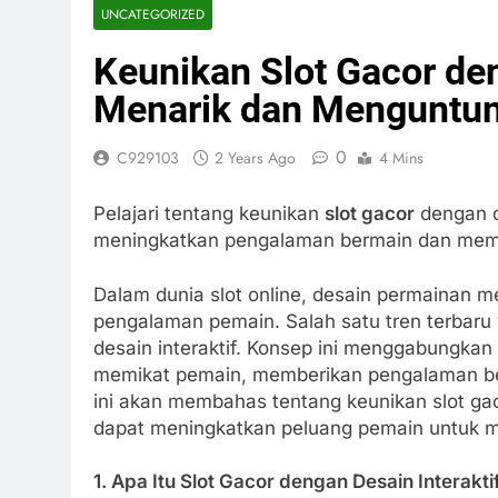
UNCATEGORIZED
Keunikan Slot Gacor den
Menarik dan Menguntu
0
C929103
2 Years Ago
4 Mins
Pelajari tentang keunikan
slot gacor
dengan d
meningkatkan pengalaman bermain dan memb
Dalam dunia slot online, desain permainan 
pengalaman pemain. Salah satu tren terbaru
desain interaktif. Konsep ini menggabungkan
memikat pemain, memberikan pengalaman ber
ini akan membahas tentang keunikan slot gac
dapat meningkatkan peluang pemain untuk 
1.
Apa Itu Slot Gacor dengan Desain Interakti