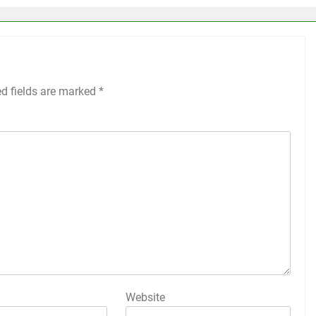
ed fields are marked
*
Website