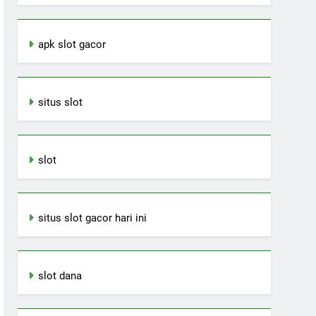
apk slot gacor
situs slot
slot
situs slot gacor hari ini
slot dana