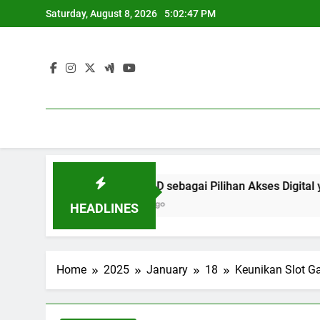
Skip
Saturday, August 8, 2026
5:02:48 PM
to
content
s
LEBAH4D sebagai Pilihan Akses Digital yang Ringkas 
2 Weeks Ago
HEADLINES
Home
2025
January
18
Keunikan Slot G