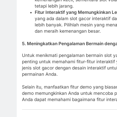
tetapi lebih jarang.
Fitur Interaktif yang Memungkinkan L
yang ada dalam slot gacor interaktif
lebih banyak. Pilihlah mesin yang men
dan meraih kemenangan besar.
5.
Meningkatkan Pengalaman Bermain dengan 
Untuk menikmati pengalaman bermain slot 
penting untuk memahami fitur-fitur interakti
jenis slot gacor dengan desain interaktif u
permainan Anda.
Selain itu, manfaatkan fitur demo yang biasan
demo memungkinkan Anda untuk mencoba perm
Anda dapat memahami bagaimana fitur interakt