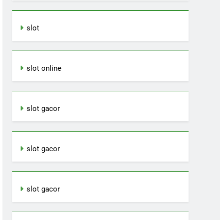
slot
slot online
slot gacor
slot gacor
slot gacor