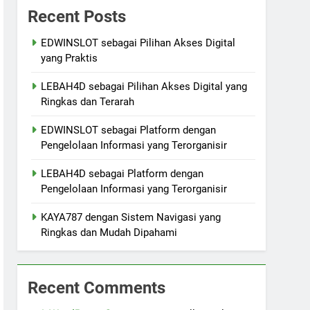
Recent Posts
EDWINSLOT sebagai Pilihan Akses Digital
yang Praktis
LEBAH4D sebagai Pilihan Akses Digital yang
Ringkas dan Terarah
EDWINSLOT sebagai Platform dengan
Pengelolaan Informasi yang Terorganisir
LEBAH4D sebagai Platform dengan
Pengelolaan Informasi yang Terorganisir
KAYA787 dengan Sistem Navigasi yang
Ringkas dan Mudah Dipahami
Recent Comments