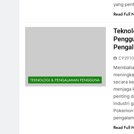
yang pen
Read Full 
Teknol
Pengg
Pengal
C92910
Membahas
meningkat
TEKNOLOGI & PENGALAMAN PENGGUNA
secara ke
menjaga k
penting d
industri 
Pokemon7
pengalam
Read Full 