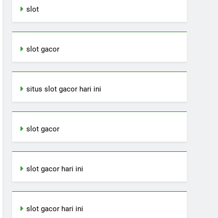
slot
slot gacor
situs slot gacor hari ini
slot gacor
slot gacor hari ini
slot gacor hari ini