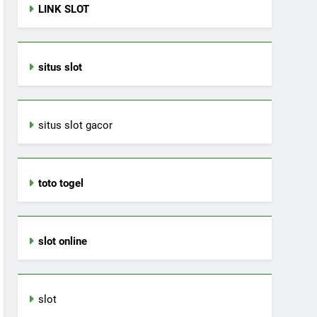
LINK SLOT
situs slot
situs slot gacor
toto togel
slot online
slot