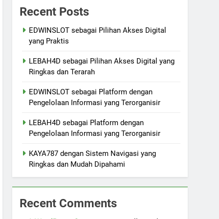
Recent Posts
EDWINSLOT sebagai Pilihan Akses Digital
yang Praktis
LEBAH4D sebagai Pilihan Akses Digital yang
Ringkas dan Terarah
EDWINSLOT sebagai Platform dengan
Pengelolaan Informasi yang Terorganisir
LEBAH4D sebagai Platform dengan
Pengelolaan Informasi yang Terorganisir
KAYA787 dengan Sistem Navigasi yang
Ringkas dan Mudah Dipahami
Recent Comments