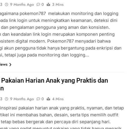
3
9 Months Ago
0
3 Mins
 bagaimana pokemon787 melakukan monitoring dan logging
 pada link login untuk meningkatkan keamanan, deteksi dini
 dan pengalaman pengguna yang aman dan konsisten.
 dan keandalan link login merupakan komponen penting
osistem digital modern. Pokemon787 menyadari bahwa
i akun pengguna tidak hanya bergantung pada enkripsi dan
si, tetapi juga pada monitoring dan logging…
News
n Pakaian Harian Anak yang Praktis dan
n
3
9 Months Ago
0
4 Mins
nspirasi pakaian harian anak yang praktis, nyaman, dan tetap
rtikel ini membahas bahan, desain, serta tips memilih outfit
 tetap bebas bergerak dan percaya diri sepanjang hari.
 anak yang padat menuntut pakaian yang tidak hanya menarik