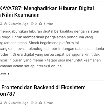
 KAYA787: Menghadirkan Hiburan Digital
 Nilai Keamanan
3
9 Months Ago
0
5 Mins
enggabungkan hiburan digital berkualitas dengan sistem
 tinggi untuk memberikan pengalaman pengguna yang
gkan dan aman. Simak bagaimana platform ini
ngkan inovasi teknologi dan perlindungan data dalam dunia
odern. Di era digital yang serba cepat, pengguna kini tidak
cari hiburan yang menarik tetapi juga menuntut keamanan
manan dalam setiap interaksi online….
News
a Frontend dan Backend di Ekosistem
on787
3
9 Months Ago
0
5 Mins