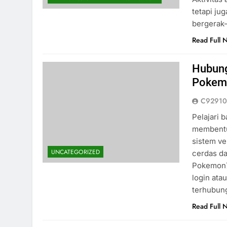
tetapi ju
bergerak—
Read Full 
Hubung
Pokem
C92910
Pelajari 
membentu
sistem ve
UNCATEGORIZED
cerdas da
Pokemon78
login atau
terhubung
Read Full 