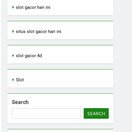
slot gacor hari ini
situs slot gacor hari ini
slot gacor 4d
Slot
Search
SEARCH