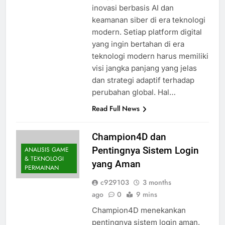
inovasi berbasis AI dan
keamanan siber di era teknologi
modern. Setiap platform digital
yang ingin bertahan di era
teknologi modern harus memiliki
visi jangka panjang yang jelas
dan strategi adaptif terhadap
perubahan global. Hal…
Read Full News
Champion4D dan
Pentingnya Sistem Login
ANALISIS GAME
& TEKNOLOGI
yang Aman
PERMAINAN
c929103
3 months
ago
0
9 mins
Champion4D menekankan
pentingnya sistem login aman,