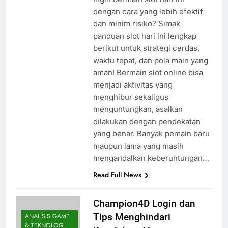
dengan cara yang lebih efektif
dan minim risiko? Simak
panduan slot hari ini lengkap
berikut untuk strategi cerdas,
waktu tepat, dan pola main yang
aman! Bermain slot online bisa
menjadi aktivitas yang
menghibur sekaligus
menguntungkan, asalkan
dilakukan dengan pendekatan
yang benar. Banyak pemain baru
maupun lama yang masih
mengandalkan keberuntungan…
Read Full News
Champion4D Login dan
Tips Menghindari
ANALISIS GAME
& TEKNOLOGI