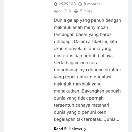
c929103
8 months
ago
0
5 mins
Dunia gelap yang penuh dengan
makhluk aneh menyimpan
tantangan besar yang harus
dihadapi. Dalam artikel ini, kita
akan menyelami dunia yang
misterius dan penuh bahaya,
serta bagaimana cara
menghadapinya dengan strategi
yang tepat untuk mengatasi
makhluk-makhluk yang
menakutkan. Bayangkan sebuah
dunia yang tidak pernah
tersentuh cahaya matahari,
dunia yang dipenuhi oleh
kegelapan tak terbatas. Dunia…
Read Full News