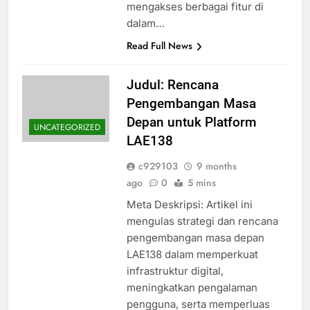
mengakses berbagai fitur di
dalam…
Read Full News
Judul: Rencana
Pengembangan Masa
Depan untuk Platform
UNCATEGORIZED
LAE138
c929103
9 months
ago
0
5 mins
Meta Deskripsi: Artikel ini
mengulas strategi dan rencana
pengembangan masa depan
LAE138 dalam memperkuat
infrastruktur digital,
meningkatkan pengalaman
pengguna, serta memperluas