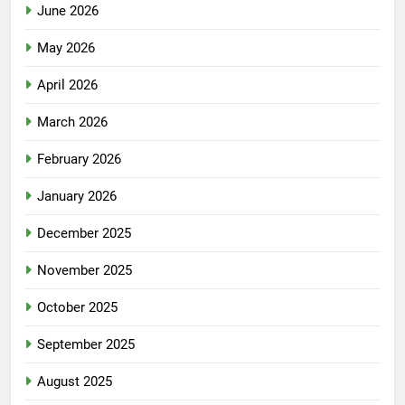
June 2026
May 2026
April 2026
March 2026
February 2026
January 2026
December 2025
November 2025
October 2025
September 2025
August 2025