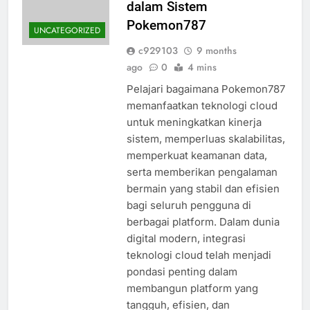
dalam Sistem
Pokemon787
UNCATEGORIZED
c929103
9 months
ago
0
4 mins
Pelajari bagaimana Pokemon787
memanfaatkan teknologi cloud
untuk meningkatkan kinerja
sistem, memperluas skalabilitas,
memperkuat keamanan data,
serta memberikan pengalaman
bermain yang stabil dan efisien
bagi seluruh pengguna di
berbagai platform. Dalam dunia
digital modern, integrasi
teknologi cloud telah menjadi
pondasi penting dalam
membangun platform yang
tangguh, efisien, dan