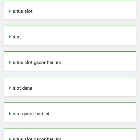
situs slot
slot
situs slot gacor hari ini
slot dana
slot gacor hari ini
situs slot gacor hari ini