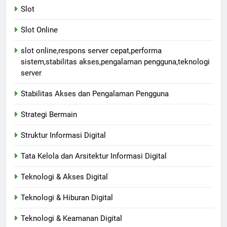
Slot
Slot Online
slot online,respons server cepat,performa
sistem,stabilitas akses,pengalaman pengguna,teknologi
server
Stabilitas Akses dan Pengalaman Pengguna
Strategi Bermain
Struktur Informasi Digital
Tata Kelola dan Arsitektur Informasi Digital
Teknologi & Akses Digital
Teknologi & Hiburan Digital
Teknologi & Keamanan Digital