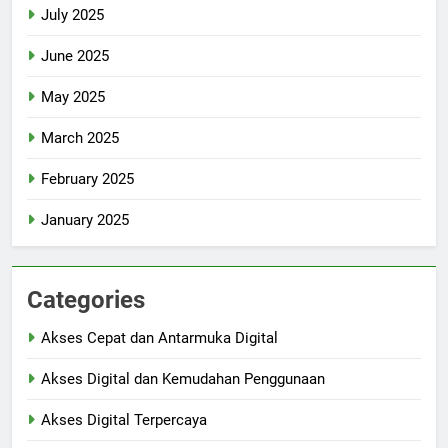
July 2025
June 2025
May 2025
March 2025
February 2025
January 2025
Categories
Akses Cepat dan Antarmuka Digital
Akses Digital dan Kemudahan Penggunaan
Akses Digital Terpercaya