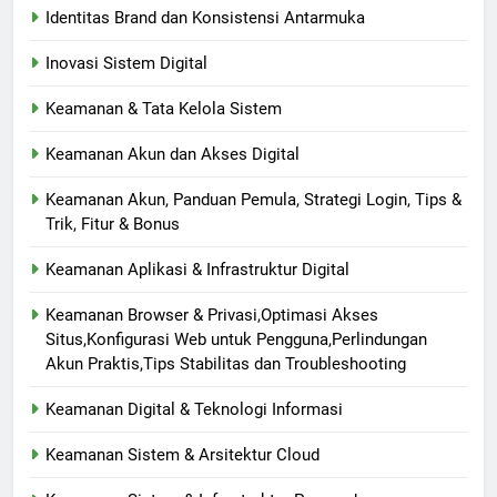
Identitas Brand dan Konsistensi Antarmuka
Inovasi Sistem Digital
Keamanan & Tata Kelola Sistem
Keamanan Akun dan Akses Digital
Keamanan Akun, Panduan Pemula, Strategi Login, Tips &
Trik, Fitur & Bonus
Keamanan Aplikasi & Infrastruktur Digital
Keamanan Browser & Privasi,Optimasi Akses
Situs,Konfigurasi Web untuk Pengguna,Perlindungan
Akun Praktis,Tips Stabilitas dan Troubleshooting
Keamanan Digital & Teknologi Informasi
Keamanan Sistem & Arsitektur Cloud