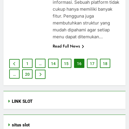
informasi. Sebuah platform tidak
cukup hanya memiliki banyak
fitur. Pengguna juga
membutuhkan struktur yang
mudah dipahami agar setiap
menu dapat ditemukan…
Read Full News
1
…
14
15
16
17
18
…
20
LINK SLOT
situs slot