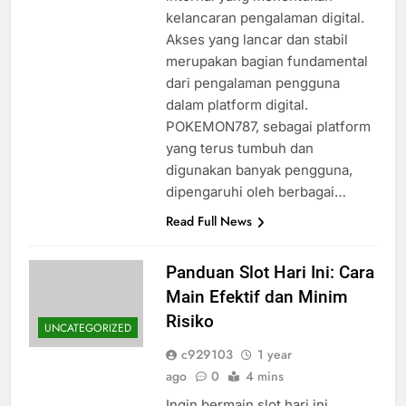
kelancaran pengalaman digital.
Akses yang lancar dan stabil
merupakan bagian fundamental
dari pengalaman pengguna
dalam platform digital.
POKEMON787, sebagai platform
yang terus tumbuh dan
digunakan banyak pengguna,
dipengaruhi oleh berbagai…
Read Full News
Panduan Slot Hari Ini: Cara
Main Efektif dan Minim
Risiko
UNCATEGORIZED
c929103
1 year
ago
0
4 mins
Ingin bermain slot hari ini