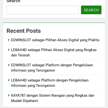
Search
SEARCH
Recent Posts
EDWINSLOT sebagai Pilihan Akses Digital yang Praktis
LEBAH4D sebagai Pilihan Akses Digital yang Ringkas
dan Terarah
EDWINSLOT sebagai Platform dengan Pengelolaan
Informasi yang Terorganisir
LEBAH4D sebagai Platform dengan Pengelolaan
Informasi yang Terorganisir
KAYA787 dengan Sistem Navigasi yang Ringkas dan
Mudah Dipahami