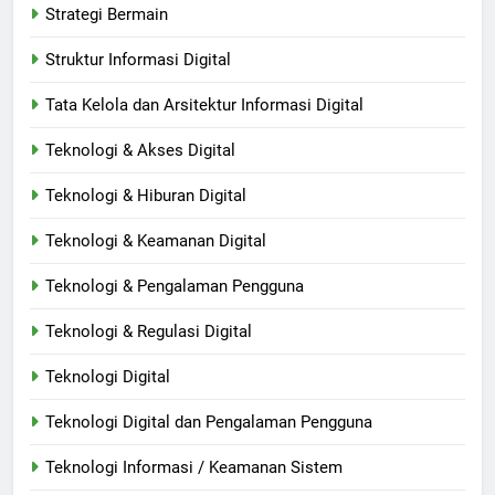
Strategi Bermain
Struktur Informasi Digital
Tata Kelola dan Arsitektur Informasi Digital
Teknologi & Akses Digital
Teknologi & Hiburan Digital
Teknologi & Keamanan Digital
Teknologi & Pengalaman Pengguna
Teknologi & Regulasi Digital
Teknologi Digital
Teknologi Digital dan Pengalaman Pengguna
Teknologi Informasi / Keamanan Sistem