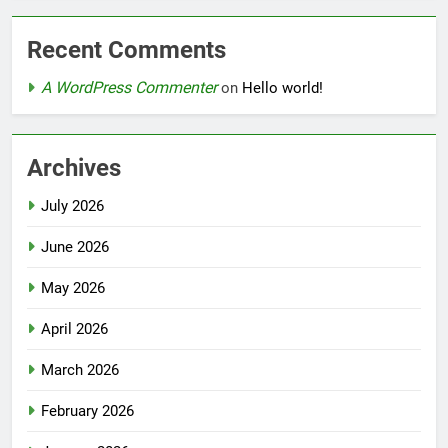
Recent Comments
A WordPress Commenter
on
Hello world!
Archives
July 2026
June 2026
May 2026
April 2026
March 2026
February 2026