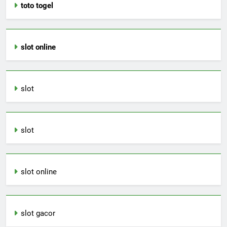
toto togel
slot online
slot
slot
slot online
slot gacor