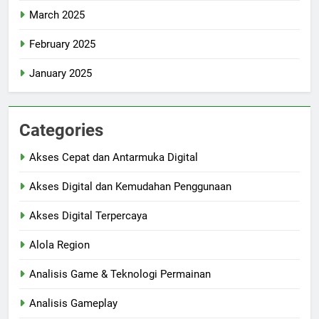
March 2025
February 2025
January 2025
Categories
Akses Cepat dan Antarmuka Digital
Akses Digital dan Kemudahan Penggunaan
Akses Digital Terpercaya
Alola Region
Analisis Game & Teknologi Permainan
Analisis Gameplay