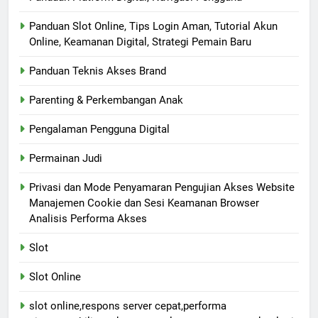
Panduan Slot Online, Tips Login Aman, Tutorial Akun
Online, Keamanan Digital, Strategi Pemain Baru
Panduan Teknis Akses Brand
Parenting & Perkembangan Anak
Pengalaman Pengguna Digital
Permainan Judi
Privasi dan Mode Penyamaran Pengujian Akses Website
Manajemen Cookie dan Sesi Keamanan Browser
Analisis Performa Akses
Slot
Slot Online
slot online,respons server cepat,performa