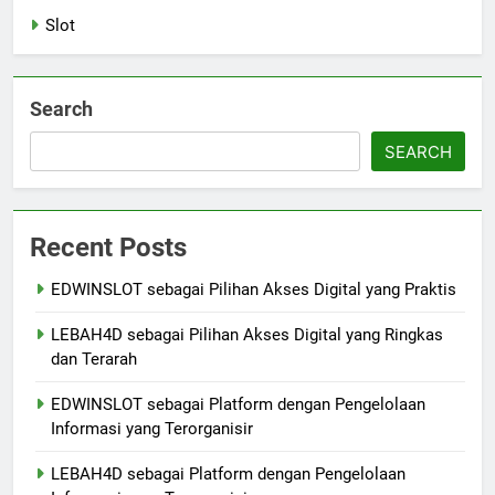
Slot
Search
SEARCH
Recent Posts
EDWINSLOT sebagai Pilihan Akses Digital yang Praktis
LEBAH4D sebagai Pilihan Akses Digital yang Ringkas
dan Terarah
EDWINSLOT sebagai Platform dengan Pengelolaan
Informasi yang Terorganisir
LEBAH4D sebagai Platform dengan Pengelolaan