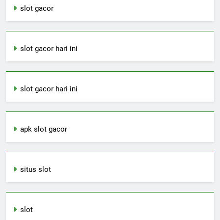
slot gacor
slot gacor hari ini
slot gacor hari ini
apk slot gacor
situs slot
slot