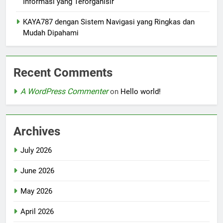
Informasi yang Terorganisir
KAYA787 dengan Sistem Navigasi yang Ringkas dan
Mudah Dipahami
Recent Comments
A WordPress Commenter
on
Hello world!
Archives
July 2026
June 2026
May 2026
April 2026