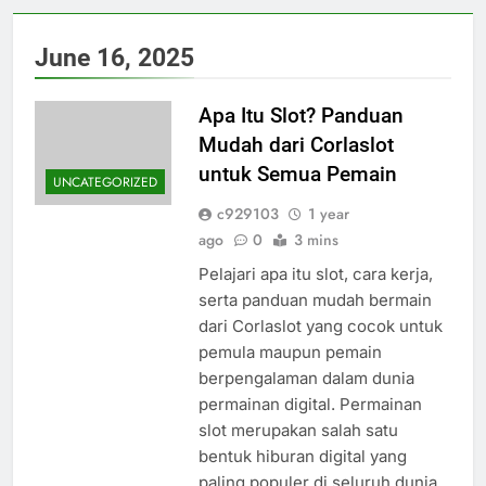
June 16, 2025
Apa Itu Slot? Panduan
Mudah dari Corlaslot
untuk Semua Pemain
UNCATEGORIZED
c929103
1 year
ago
0
3 mins
Pelajari apa itu slot, cara kerja,
serta panduan mudah bermain
dari Corlaslot yang cocok untuk
pemula maupun pemain
berpengalaman dalam dunia
permainan digital. Permainan
slot merupakan salah satu
bentuk hiburan digital yang
paling populer di seluruh dunia.