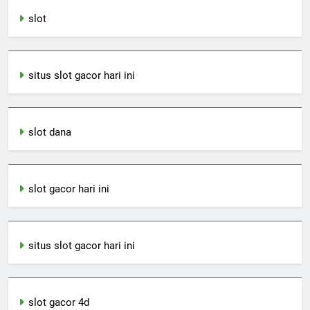
slot
situs slot gacor hari ini
slot dana
slot gacor hari ini
situs slot gacor hari ini
slot gacor 4d