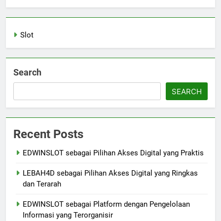
Slot
Search
SEARCH
Recent Posts
EDWINSLOT sebagai Pilihan Akses Digital yang Praktis
LEBAH4D sebagai Pilihan Akses Digital yang Ringkas
dan Terarah
EDWINSLOT sebagai Platform dengan Pengelolaan
Informasi yang Terorganisir