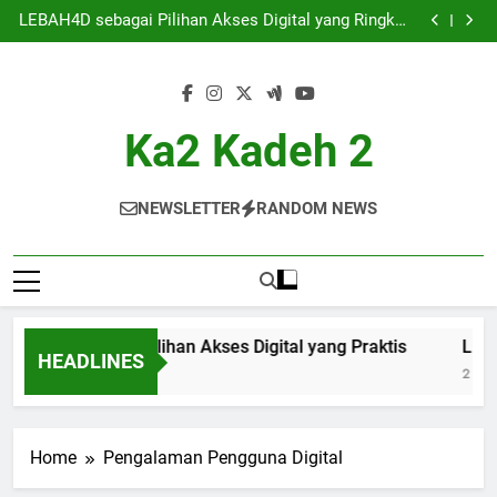
EDWINSLOT sebagai Pilihan Akses Digital yang
Skip
Praktis
LEBAH4D sebagai Pilihan Akses Digital yang Ringkas
to
dan Terarah
EDWINSLOT sebagai Platform dengan Pengelolaan
Informasi yang Terorganisir
LEBAH4D sebagai Platform dengan Pengelolaan
content
Informasi yang Terorganisir
EDWINSLOT sebagai Pilihan Akses Digital yang
Praktis
LEBAH4D sebagai Pilihan Akses Digital yang Ringkas
dan Terarah
EDWINSLOT sebagai Platform dengan Pengelolaan
Ka2 Kadeh 2
Informasi yang Terorganisir
LEBAH4D sebagai Platform dengan Pengelolaan
Informasi yang Terorganisir
NEWSLETTER
RANDOM NEWS
SLOT sebagai Pilihan Akses Digital yang Praktis
LEBAH4
HEADLINES
s Ago
2 Weeks
Home
Pengalaman Pengguna Digital