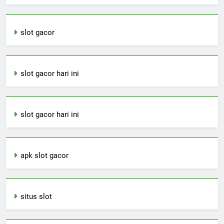
slot gacor
slot gacor hari ini
slot gacor hari ini
apk slot gacor
situs slot