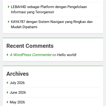
LEBAH4D sebagai Platform dengan Pengelolaan
Informasi yang Terorganisir
KAYA787 dengan Sistem Navigasi yang Ringkas dan
Mudah Dipahami
Recent Comments
A WordPress Commenter
on
Hello world!
Archives
July 2026
June 2026
May 2026