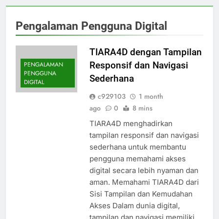
Pengalaman Pengguna Digital
TIARA4D dengan Tampilan
Responsif dan Navigasi
PENGALAMAN
PENGGUNA
Sederhana
DIGITAL
c929103
1 month
ago
0
8 mins
TIARA4D menghadirkan
tampilan responsif dan navigasi
sederhana untuk membantu
pengguna memahami akses
digital secara lebih nyaman dan
aman. Memahami TIARA4D dari
Sisi Tampilan dan Kemudahan
Akses Dalam dunia digital,
tampilan dan navigasi memiliki