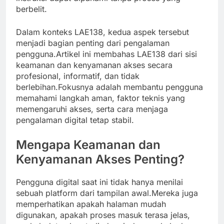
instruksi dapat dipahami tanpa proses yang
berbelit.
Dalam konteks LAE138, kedua aspek tersebut
menjadi bagian penting dari pengalaman
pengguna.Artikel ini membahas LAE138 dari sisi
keamanan dan kenyamanan akses secara
profesional, informatif, dan tidak
berlebihan.Fokusnya adalah membantu pengguna
memahami langkah aman, faktor teknis yang
memengaruhi akses, serta cara menjaga
pengalaman digital tetap stabil.
Mengapa Keamanan dan
Kenyamanan Akses Penting?
Pengguna digital saat ini tidak hanya menilai
sebuah platform dari tampilan awal.Mereka juga
memperhatikan apakah halaman mudah
digunakan, apakah proses masuk terasa jelas,