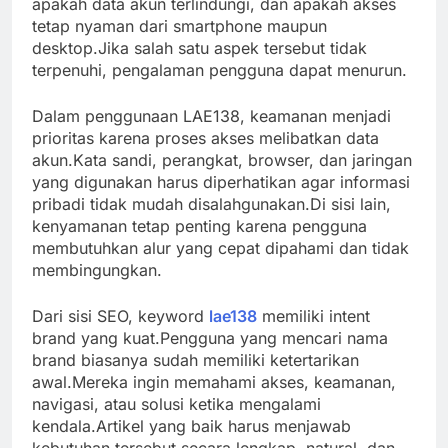
apakah data akun terlindungi, dan apakah akses
tetap nyaman dari smartphone maupun
desktop.Jika salah satu aspek tersebut tidak
terpenuhi, pengalaman pengguna dapat menurun.
Dalam penggunaan LAE138, keamanan menjadi
prioritas karena proses akses melibatkan data
akun.Kata sandi, perangkat, browser, dan jaringan
yang digunakan harus diperhatikan agar informasi
pribadi tidak mudah disalahgunakan.Di sisi lain,
kenyamanan tetap penting karena pengguna
membutuhkan alur yang cepat dipahami dan tidak
membingungkan.
Dari sisi SEO, keyword
lae138
memiliki intent
brand yang kuat.Pengguna yang mencari nama
brand biasanya sudah memiliki ketertarikan
awal.Mereka ingin memahami akses, keamanan,
navigasi, atau solusi ketika mengalami
kendala.Artikel yang baik harus menjawab