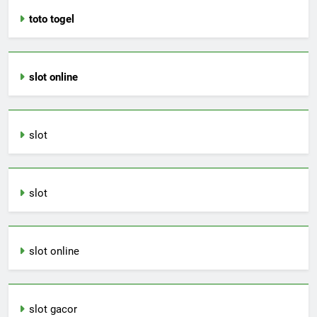
toto togel
slot online
slot
slot
slot online