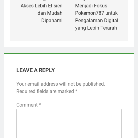
untuk Pengalaman
Kenyamanan Akses
Akses Lebih Efisien
Menjadi Fokus
dan Mudah
Pokemon787 untuk
Dipahami
Pengalaman Digital
yang Lebih Terarah
LEAVE A REPLY
Your email address will not be published.
Required fields are marked
*
Comment
*