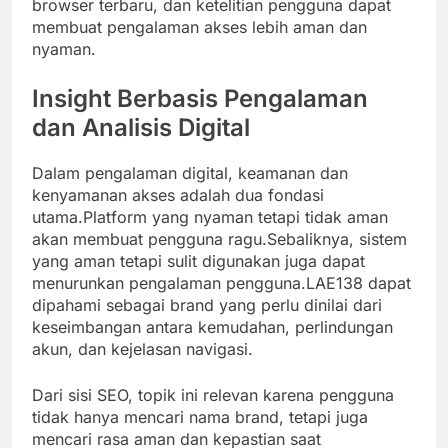
langkah rumit.Koneksi stabil, perangkat pribadi,
browser terbaru, dan ketelitian pengguna dapat
membuat pengalaman akses lebih aman dan
nyaman.
Insight Berbasis Pengalaman
dan Analisis Digital
Dalam pengalaman digital, keamanan dan
kenyamanan akses adalah dua fondasi
utama.Platform yang nyaman tetapi tidak aman
akan membuat pengguna ragu.Sebaliknya, sistem
yang aman tetapi sulit digunakan juga dapat
menurunkan pengalaman pengguna.LAЕ138 dapat
dipahami sebagai brand yang perlu dinilai dari
keseimbangan antara kemudahan, perlindungan
akun, dan kejelasan navigasi.
Dari sisi SEO, topik ini relevan karena pengguna
tidak hanya mencari nama brand, tetapi juga