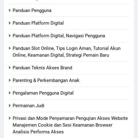
Panduan Pengguna
Panduan Platform Digital
Panduan Platform Digital, Navigasi Pengguna
Panduan Slot Online, Tips Login Aman, Tutorial Akun
Online, Keamanan Digital, Strategi Pemain Baru
Panduan Teknis Akses Brand
Parenting & Perkembangan Anak
Pengalaman Pengguna Digital
Permainan Judi
Privasi dan Mode Penyamaran Pengujian Akses Website
Manajemen Cookie dan Sesi Keamanan Browser
Analisis Performa Akses