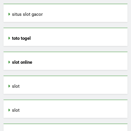
situs slot gacor
toto togel
slot online
slot
slot