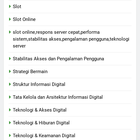
Slot
Slot Online
slot online,respons server cepat,performa
sistem,stabilitas akses,pengalaman pengguna,teknologi
server
Stabilitas Akses dan Pengalaman Pengguna
Strategi Bermain
Struktur Informasi Digital
Tata Kelola dan Arsitektur Informasi Digital
Teknologi & Akses Digital
Teknologi & Hiburan Digital
Teknologi & Keamanan Digital