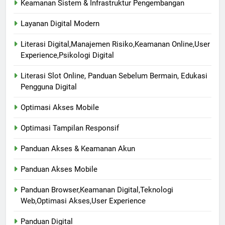
Keamanan Sistem & Infrastruktur Pengembangan
Layanan Digital Modern
Literasi Digital,Manajemen Risiko,Keamanan Online,User
Experience,Psikologi Digital
Literasi Slot Online, Panduan Sebelum Bermain, Edukasi
Pengguna Digital
Optimasi Akses Mobile
Optimasi Tampilan Responsif
Panduan Akses & Keamanan Akun
Panduan Akses Mobile
Panduan Browser,Keamanan Digital,Teknologi
Web,Optimasi Akses,User Experience
Panduan Digital