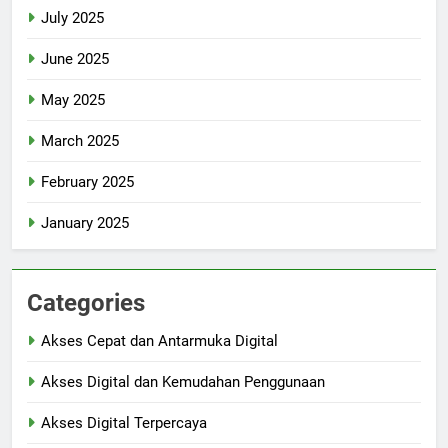
July 2025
June 2025
May 2025
March 2025
February 2025
January 2025
Categories
Akses Cepat dan Antarmuka Digital
Akses Digital dan Kemudahan Penggunaan
Akses Digital Terpercaya