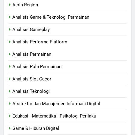
Alola Region
Analisis Game & Teknologi Permainan
Analisis Gameplay
Analisis Performa Platform
Analisis Permainan
Analisis Pola Permainan
Analisis Slot Gacor
Analisis Teknologi
Arsitektur dan Manajemen Informasi Digital
Edukasi · Matematika · Psikologi Perilaku
Game & Hiburan Digital