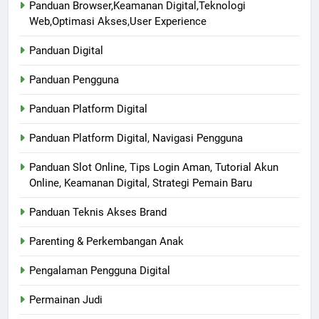
Panduan Browser,Keamanan Digital,Teknologi
Web,Optimasi Akses,User Experience
Panduan Digital
Panduan Pengguna
Panduan Platform Digital
Panduan Platform Digital, Navigasi Pengguna
Panduan Slot Online, Tips Login Aman, Tutorial Akun
Online, Keamanan Digital, Strategi Pemain Baru
Panduan Teknis Akses Brand
Parenting & Perkembangan Anak
Pengalaman Pengguna Digital
Permainan Judi