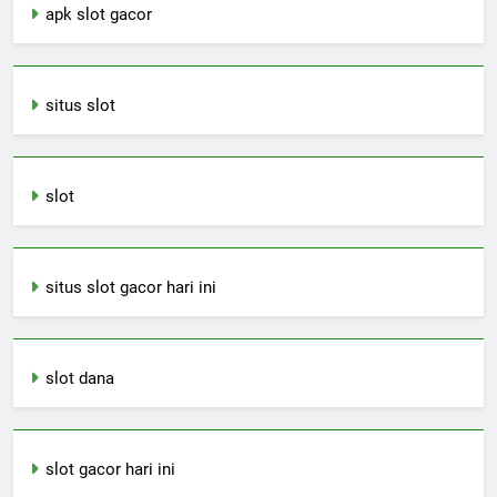
apk slot gacor
situs slot
slot
situs slot gacor hari ini
slot dana
slot gacor hari ini