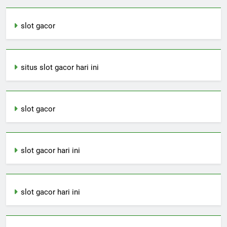
slot gacor
situs slot gacor hari ini
slot gacor
slot gacor hari ini
slot gacor hari ini