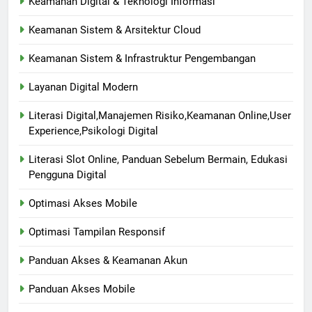
Keamanan Digital & Teknologi Informasi
Keamanan Sistem & Arsitektur Cloud
Keamanan Sistem & Infrastruktur Pengembangan
Layanan Digital Modern
Literasi Digital,Manajemen Risiko,Keamanan Online,User
Experience,Psikologi Digital
Literasi Slot Online, Panduan Sebelum Bermain, Edukasi
Pengguna Digital
Optimasi Akses Mobile
Optimasi Tampilan Responsif
Panduan Akses & Keamanan Akun
Panduan Akses Mobile