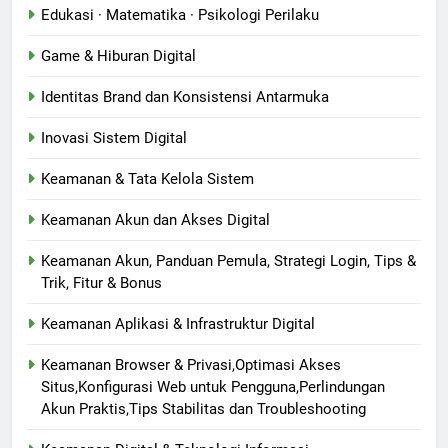
Edukasi · Matematika · Psikologi Perilaku
Game & Hiburan Digital
Identitas Brand dan Konsistensi Antarmuka
Inovasi Sistem Digital
Keamanan & Tata Kelola Sistem
Keamanan Akun dan Akses Digital
Keamanan Akun, Panduan Pemula, Strategi Login, Tips &
Trik, Fitur & Bonus
Keamanan Aplikasi & Infrastruktur Digital
Keamanan Browser & Privasi,Optimasi Akses
Situs,Konfigurasi Web untuk Pengguna,Perlindungan
Akun Praktis,Tips Stabilitas dan Troubleshooting