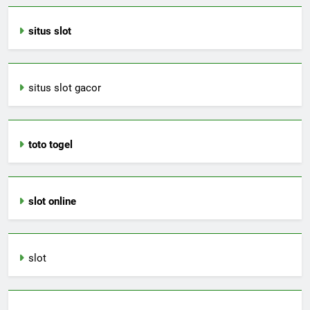
situs slot
situs slot gacor
toto togel
slot online
slot