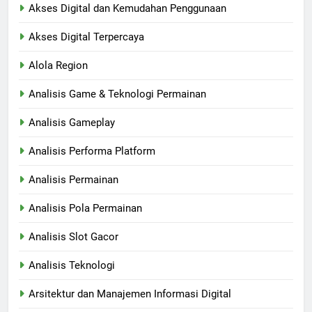
Akses Digital dan Kemudahan Penggunaan
Akses Digital Terpercaya
Alola Region
Analisis Game & Teknologi Permainan
Analisis Gameplay
Analisis Performa Platform
Analisis Permainan
Analisis Pola Permainan
Analisis Slot Gacor
Analisis Teknologi
Arsitektur dan Manajemen Informasi Digital