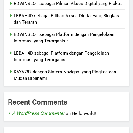
EDWINSLOT sebagai Pilihan Akses Digital yang Praktis
LEBAH4D sebagai Pilihan Akses Digital yang Ringkas
dan Terarah
EDWINSLOT sebagai Platform dengan Pengelolaan
Informasi yang Terorganisir
LEBAH4D sebagai Platform dengan Pengelolaan
Informasi yang Terorganisir
KAYA787 dengan Sistem Navigasi yang Ringkas dan
Mudah Dipahami
Recent Comments
A WordPress Commenter
on
Hello world!