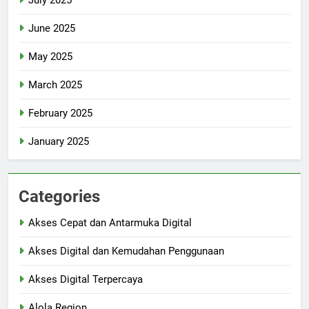
June 2025
May 2025
March 2025
February 2025
January 2025
Categories
Akses Cepat dan Antarmuka Digital
Akses Digital dan Kemudahan Penggunaan
Akses Digital Terpercaya
Alola Region