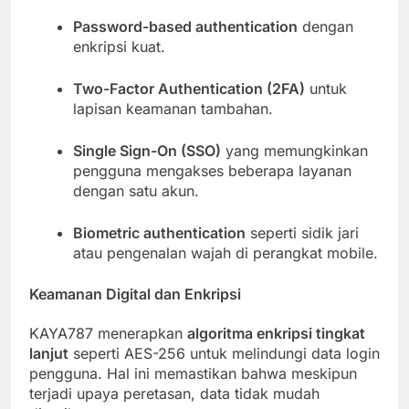
Password-based authentication
dengan
enkripsi kuat.
Two-Factor Authentication (2FA)
untuk
lapisan keamanan tambahan.
Single Sign-On (SSO)
yang memungkinkan
pengguna mengakses beberapa layanan
dengan satu akun.
Biometric authentication
seperti sidik jari
atau pengenalan wajah di perangkat mobile.
Keamanan Digital dan Enkripsi
KAYA787 menerapkan
algoritma enkripsi tingkat
lanjut
seperti AES-256 untuk melindungi data login
pengguna. Hal ini memastikan bahwa meskipun
terjadi upaya peretasan, data tidak mudah