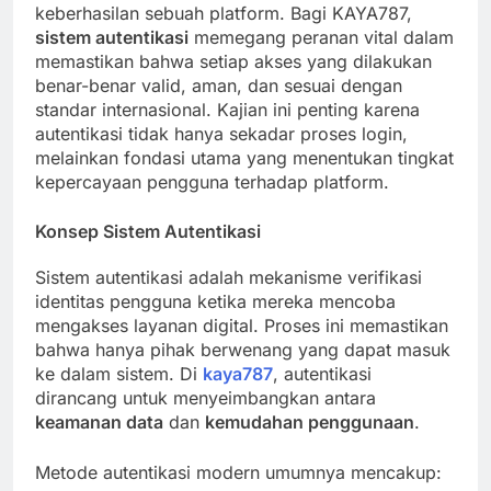
keberhasilan sebuah platform. Bagi KAYA787,
sistem autentikasi
memegang peranan vital dalam
memastikan bahwa setiap akses yang dilakukan
benar-benar valid, aman, dan sesuai dengan
standar internasional. Kajian ini penting karena
autentikasi tidak hanya sekadar proses login,
melainkan fondasi utama yang menentukan tingkat
kepercayaan pengguna terhadap platform.
Konsep Sistem Autentikasi
Sistem autentikasi adalah mekanisme verifikasi
identitas pengguna ketika mereka mencoba
mengakses layanan digital. Proses ini memastikan
bahwa hanya pihak berwenang yang dapat masuk
ke dalam sistem. Di
kaya787
, autentikasi
dirancang untuk menyeimbangkan antara
keamanan data
dan
kemudahan penggunaan
.
Metode autentikasi modern umumnya mencakup: