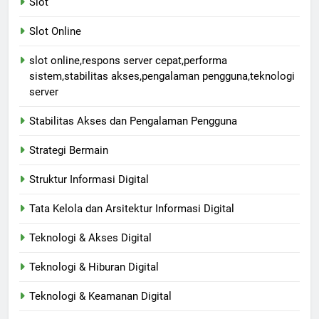
Slot
Slot Online
slot online,respons server cepat,performa
sistem,stabilitas akses,pengalaman pengguna,teknologi
server
Stabilitas Akses dan Pengalaman Pengguna
Strategi Bermain
Struktur Informasi Digital
Tata Kelola dan Arsitektur Informasi Digital
Teknologi & Akses Digital
Teknologi & Hiburan Digital
Teknologi & Keamanan Digital