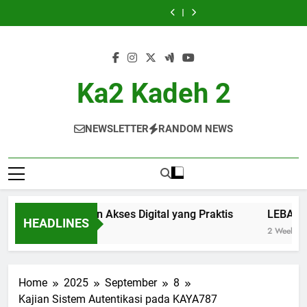
Platform
Pilihan
Pilihan
Platform
Platform
Pilihan
Pilihan
sebagai
sebagai
Skip
dengan
Akses
Akses
dengan
dengan
Akses
Akses
Platform
Platform
Pengelolaan
Digital
Digital
Pengelolaan
Pengelolaan
Digital
Digital
to
dengan
dengan
Informasi
yang
yang
Informasi
Informasi
yang
yang
Pengelolaan
Pengelolaan
content
yang
Praktis
Ringkas
yang
yang
Praktis
Ringkas
Informasi
Informasi
Terorganisir
dan
Terorganisir
Terorganisir
dan
yang
yang
Terarah
Terarah
Terorganisir
Terorganisir
Ka2 Kadeh 2
NEWSLETTER
RANDOM NEWS
sebagai Pilihan Akses Digital yang Praktis
LEBAH4D seb
HEADLINES
2 Weeks Ago
Home
2025
September
8
Kajian Sistem Autentikasi pada KAYA787