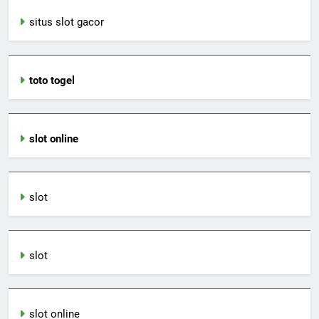
situs slot gacor
toto togel
slot online
slot
slot
slot online