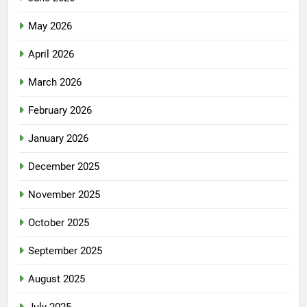
May 2026
April 2026
March 2026
February 2026
January 2026
December 2025
November 2025
October 2025
September 2025
August 2025
July 2025