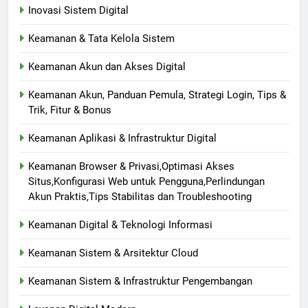
Inovasi Sistem Digital
Keamanan & Tata Kelola Sistem
Keamanan Akun dan Akses Digital
Keamanan Akun, Panduan Pemula, Strategi Login, Tips &
Trik, Fitur & Bonus
Keamanan Aplikasi & Infrastruktur Digital
Keamanan Browser & Privasi,Optimasi Akses
Situs,Konfigurasi Web untuk Pengguna,Perlindungan
Akun Praktis,Tips Stabilitas dan Troubleshooting
Keamanan Digital & Teknologi Informasi
Keamanan Sistem & Arsitektur Cloud
Keamanan Sistem & Infrastruktur Pengembangan