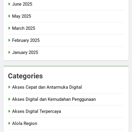
June 2025
May 2025
March 2025
February 2025
January 2025
Categories
Akses Cepat dan Antarmuka Digital
Akses Digital dan Kemudahan Penggunaan
Akses Digital Terpercaya
Alola Region