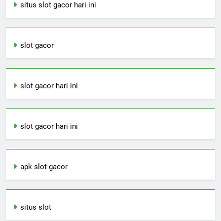
situs slot gacor hari ini
slot gacor
slot gacor hari ini
slot gacor hari ini
apk slot gacor
situs slot