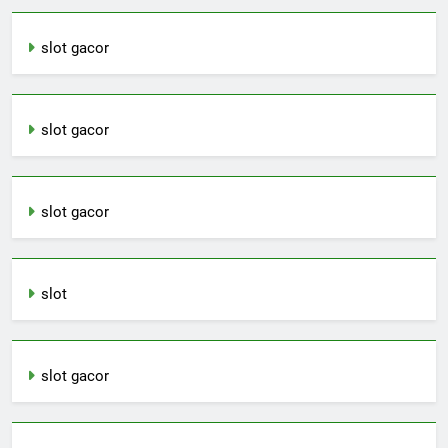
slot gacor
slot gacor
slot gacor
slot
slot gacor