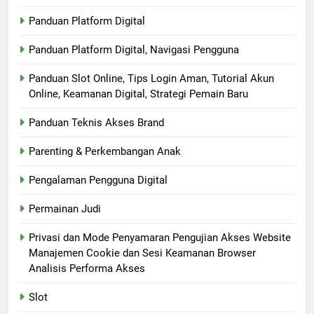
Panduan Platform Digital
Panduan Platform Digital, Navigasi Pengguna
Panduan Slot Online, Tips Login Aman, Tutorial Akun
Online, Keamanan Digital, Strategi Pemain Baru
Panduan Teknis Akses Brand
Parenting & Perkembangan Anak
Pengalaman Pengguna Digital
Permainan Judi
Privasi dan Mode Penyamaran Pengujian Akses Website
Manajemen Cookie dan Sesi Keamanan Browser
Analisis Performa Akses
Slot