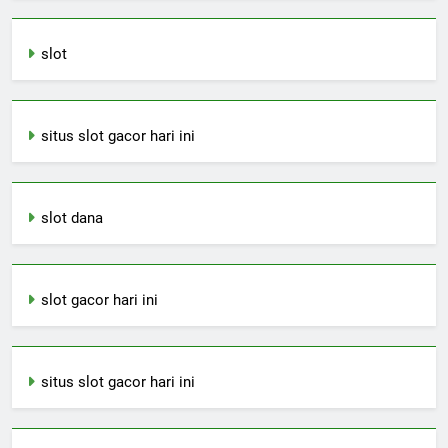
slot
situs slot gacor hari ini
slot dana
slot gacor hari ini
situs slot gacor hari ini