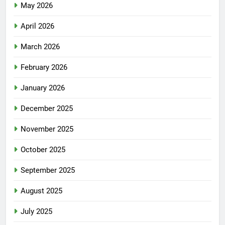
May 2026
April 2026
March 2026
February 2026
January 2026
December 2025
November 2025
October 2025
September 2025
August 2025
July 2025