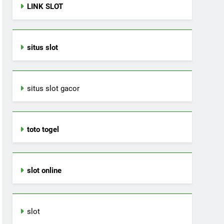
LINK SLOT
situs slot
situs slot gacor
toto togel
slot online
slot