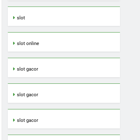
slot
slot online
slot gacor
slot gacor
slot gacor