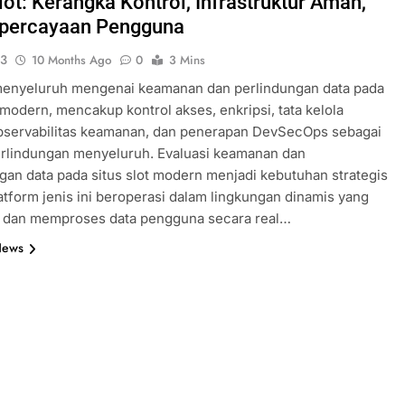
lot: Kerangka Kontrol, Infrastruktur Aman,
percayaan Pengguna
3
10 Months Ago
0
3 Mins
 menyeluruh mengenai keamanan dan perlindungan data pada
t modern, mencakup kontrol akses, enkripsi, tata kelola
observabilitas keamanan, dan penerapan DevSecOps sebagai
erlindungan menyeluruh. Evaluasi keamanan dan
gan data pada situs slot modern menjadi kebutuhan strategis
atform jenis ini beroperasi dalam lingkungan dinamis yang
 dan memproses data pengguna secara real…
News