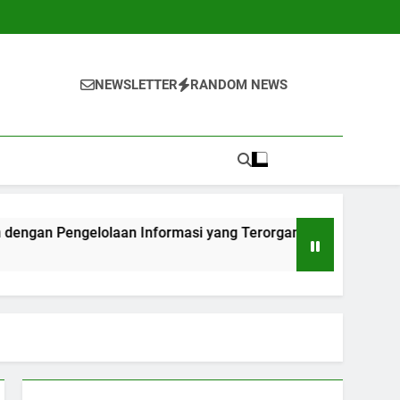
NEWSLETTER
RANDOM NEWS
olaan Informasi yang Terorganisir
LEBAH4D sebagai Pl
2 Weeks Ago