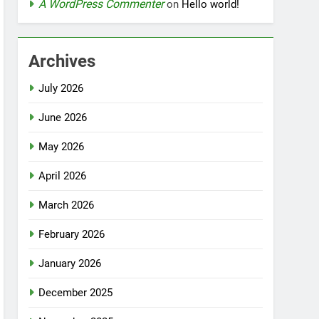
A WordPress Commenter
on
Hello world!
Archives
July 2026
June 2026
May 2026
April 2026
March 2026
February 2026
January 2026
December 2025