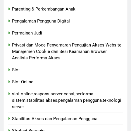
Parenting & Perkembangan Anak
Pengalaman Pengguna Digital
Permainan Judi
Privasi dan Mode Penyamaran Pengujian Akses Website
Manajemen Cookie dan Sesi Keamanan Browser
Analisis Performa Akses
Slot
Slot Online
slot online,respons server cepat,performa
sistem,stabilitas akses,pengalaman pengguna,teknologi
server
Stabilitas Akses dan Pengalaman Pengguna
Strategi Bermain