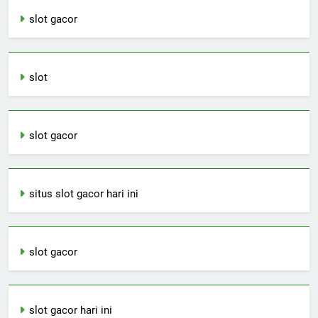
slot gacor
slot
slot gacor
situs slot gacor hari ini
slot gacor
slot gacor hari ini