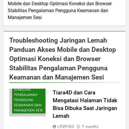
Mobile dan Desktop Optimasi Koneksi dan Browser
Stabilitas Pengalaman Pengguna Keamanan dan
Manajemen Sesi
Troubleshooting Jaringan Lemah
Panduan Akses Mobile dan Desktop
TROUBLESHOOTING
Optimasi Koneksi dan Browser
JARINGAN LEMAH
PANDUAN AKSES
Stabilitas Pengalaman Pengguna
MOBILE DAN
DESKTOP OPTIMASI
Keamanan dan Manajemen Sesi
KONEKSI DAN
BROWSER
STABILITAS
Tiara4D dan Cara
PENGALAMAN
Mengatasi Halaman Tidak
PENGGUNA
KEAMANAN DAN
Bisa Dibuka Saat Jaringan
MANAJEMEN SESI
Lemah
c929103
7 months