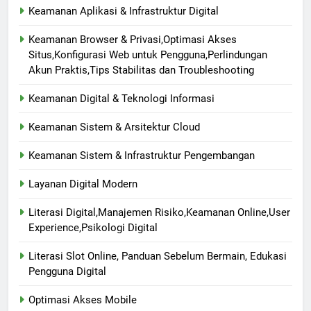
Keamanan Aplikasi & Infrastruktur Digital
Keamanan Browser & Privasi,Optimasi Akses
Situs,Konfigurasi Web untuk Pengguna,Perlindungan
Akun Praktis,Tips Stabilitas dan Troubleshooting
Keamanan Digital & Teknologi Informasi
Keamanan Sistem & Arsitektur Cloud
Keamanan Sistem & Infrastruktur Pengembangan
Layanan Digital Modern
Literasi Digital,Manajemen Risiko,Keamanan Online,User
Experience,Psikologi Digital
Literasi Slot Online, Panduan Sebelum Bermain, Edukasi
Pengguna Digital
Optimasi Akses Mobile