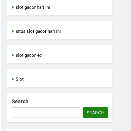
slot gacor hari ini
situs slot gacor hari ini
slot gacor 4d
Slot
Search
SEARCH