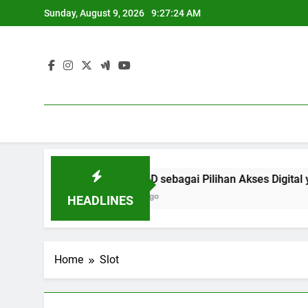
Skip
Sunday, August 9, 2026
9:27:25 AM
to
content
is
LEBAH4D sebagai Pilihan Akses Digital yang Ringkas
2 Weeks Ago
HEADLINES
Home
Slot