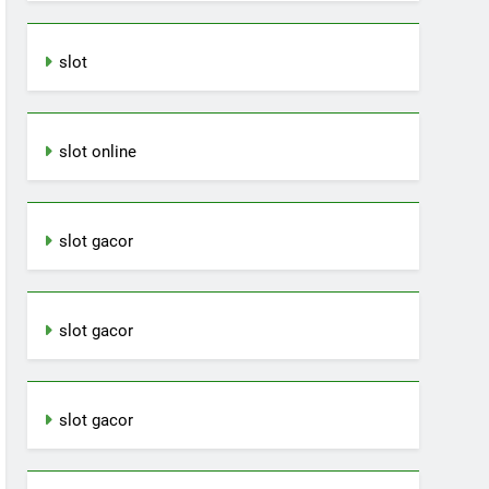
slot
slot online
slot gacor
slot gacor
slot gacor