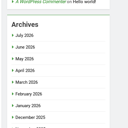
A WordPress Commenter
on
Hello world!
Archives
July 2026
June 2026
May 2026
April 2026
March 2026
February 2026
January 2026
December 2025