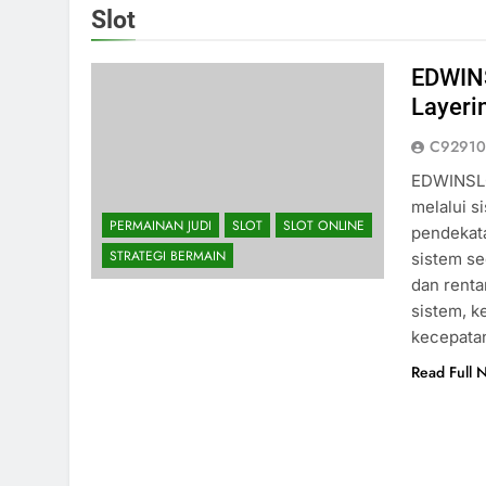
Slot
EDWINS
Layeri
C92910
EDWINSLOT
melalui s
PERMAINAN JUDI
SLOT
SLOT ONLINE
pendekata
STRATEGI BERMAIN
sistem se
dan renta
sistem, k
kecepatan
Read Full 