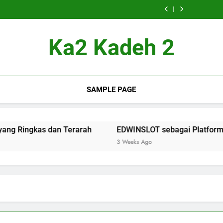
EDWINSLOT
LEBAH4D
Platform
Pilihan
Pilihan
Platform
Platform
Pilihan
Pilihan
sebagai
sebagai
dengan
Akses
Akses
dengan
dengan
Akses
Akses
Platform
Platform
Pengelolaan
Digital
Digital
Pengelolaan
Pengelolaan
Digital
Digital
dengan
dengan
Informasi
yang
yang
Informasi
Informasi
yang
yang
Pengelolaan
Pengelolaan
Ka2 Kadeh 2
yang
Praktis
Ringkas
yang
yang
Praktis
Ringkas
Informasi
Informasi
Terorganisir
dan
Terorganisir
Terorganisir
dan
yang
yang
Terarah
Terarah
Terorganisir
Terorganisir
SAMPLE PAGE
dan Terarah
EDWINSLOT sebagai Platform dengan Pengel
3 Weeks Ago