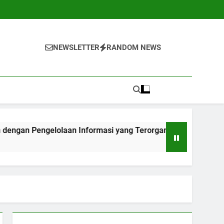
NEWSLETTER
RANDOM NEWS
olaan Informasi yang Terorganisir
LEBAH4D sebagai Pl
3 Weeks Ago