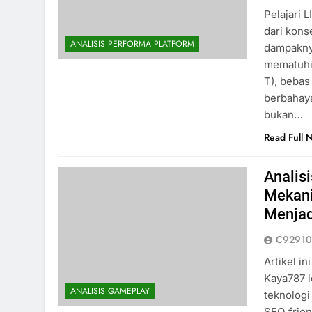
Pelajari 
dari kons
ANALISIS PERFORMA PLATFORM
dampaknya
mematuhi 
T), bebas
berbahaya
bukan…
Read Full 
Analis
Mekani
Menjad
C92910
Artikel i
Kaya787 l
ANALISIS GAMEPLAY
teknologi
SEO‑frien