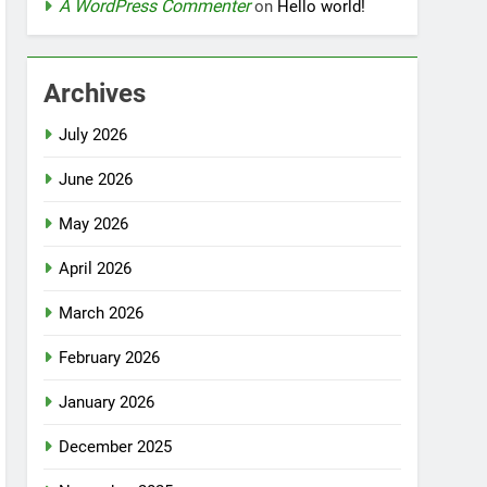
A WordPress Commenter
on
Hello world!
Archives
July 2026
June 2026
May 2026
April 2026
March 2026
February 2026
January 2026
December 2025