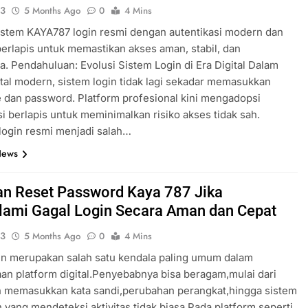
3
5 Months Ago
0
4 Mins
sistem KAYA787 login resmi dengan autentikasi modern dan
berlapis untuk memastikan akses aman, stabil, dan
a. Pendahuluan: Evolusi Sistem Login di Era Digital Dalam
ital modern, sistem login tidak lagi sekadar memasukkan
dan password. Platform profesional kini mengadopsi
si berlapis untuk meminimalkan risiko akses tidak sah.
login resmi menjadi salah…
News
n Reset Password Kaya 787 Jika
ami Gagal Login Secara Aman dan Cepat
3
5 Months Ago
0
4 Mins
in merupakan salah satu kendala paling umum dalam
n platform digital.Penyebabnya bisa beragam,mulai dari
n memasukkan kata sandi,perubahan perangkat,hingga sistem
yang mendeteksi aktivitas tidak biasa.Pada platform seperti