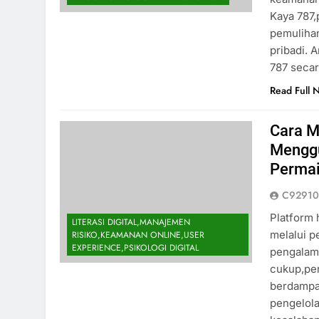
Kaya 787
pemuliha
pribadi. 
787 seca
Read Full 
Cara M
Menggu
Perma
C92910
Platform 
LITERASI DIGITAL,MANAJEMEN
melalui 
RISIKO,KEAMANAN ONLINE,USER
EXPERIENCE,PSIKOLOGI DIGITAL
pengalam
cukup,pe
berdampa
pengelola