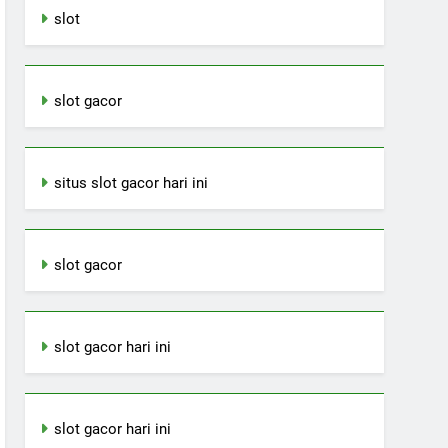
slot
slot gacor
situs slot gacor hari ini
slot gacor
slot gacor hari ini
slot gacor hari ini