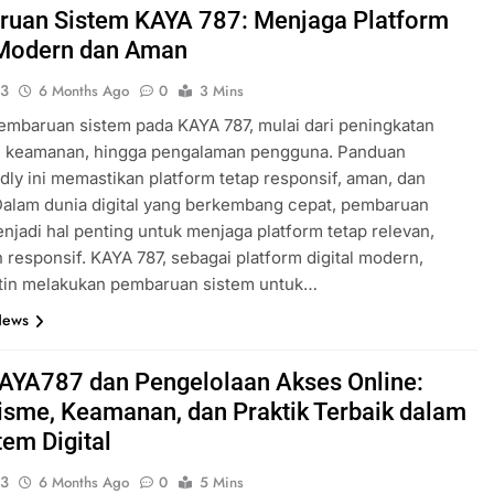
uan Sistem KAYA 787: Menjaga Platform
Modern dan Aman
3
6 Months Ago
0
3 Mins
pembaruan sistem pada KAYA 787, mulai dari peningkatan
, keamanan, hingga pengalaman pengguna. Panduan
dly ini memastikan platform tetap responsif, aman, dan
Dalam dunia digital yang berkembang cepat, pembaruan
njadi hal penting untuk menjaga platform tetap relevan,
 responsif. KAYA 787, sebagai platform digital modern,
utin melakukan pembaruan sistem untuk…
News
AYA787 dan Pengelolaan Akses Online:
sme, Keamanan, dan Praktik Terbaik dalam
tem Digital
3
6 Months Ago
0
5 Mins