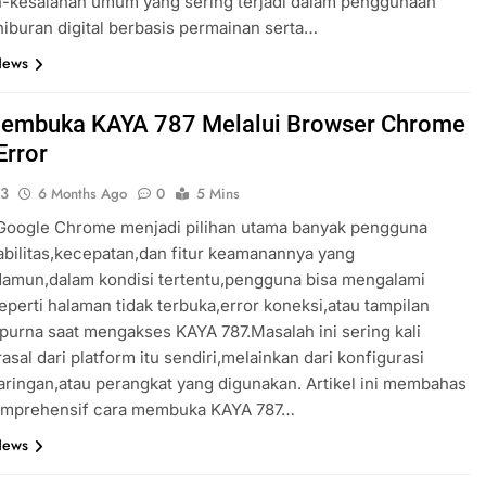
n-kesalahan umum yang sering terjadi dalam penggunaan
hiburan digital berbasis permainan serta…
News
embuka KAYA 787 Melalui Browser Chrome
Error
3
6 Months Ago
0
5 Mins
Google Chrome menjadi pilihan utama banyak pengguna
abilitas,kecepatan,dan fitur keamanannya yang
Namun,dalam kondisi tertentu,pengguna bisa mengalami
eperti halaman tidak terbuka,error koneksi,atau tampilan
purna saat mengakses KAYA 787.Masalah ini sering kali
asal dari platform itu sendiri,melainkan dari konfigurasi
aringan,atau perangkat yang digunakan. Artikel ini membahas
omprehensif cara membuka KAYA 787…
News