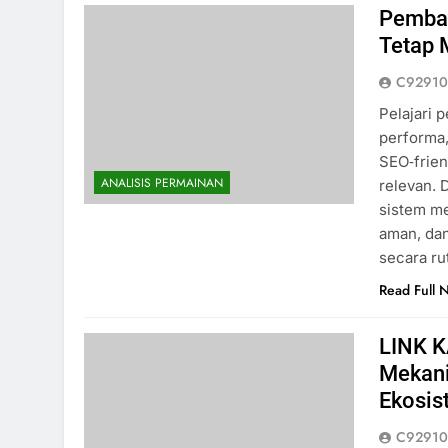
Pembar
Tetap 
C92910
Pelajari 
performa
SEO‑frien
ANALISIS PERMAINAN
relevan. 
sistem me
aman, dan
secara r
Read Full 
LINK K
Mekani
Ekosis
C92910