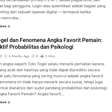
t bagi pengguna. Login atau autentikasi adalah bagian yang
nting dari sebuah layanan digital — termasuk ketika
a mencoba…
News
ogel dan Fenomena Angka Favorit Pemain:
ktif Probabilitas dan Psikologi
3
6 Months Ago
0
3 Mins
 angka seperti Toto Togel selalu menarik perhatian karena
yang acak dan hasilnya yang tidak dapat diprediksi secara
lah satu fenomena yang sering muncul adalah angka favorit
enomena ini tidak hanya menarik secara sosial, tetapi juga
ntuk dianalisis dari sudut pandang probabilitas dan psikologi.
ngka Favorit Pemain? Angka favorit…
News