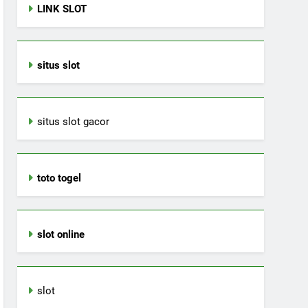
LINK SLOT
situs slot
situs slot gacor
toto togel
slot online
slot