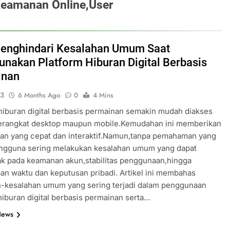
,Keamanan Online,User
enghindari Kesalahan Umum Saat
nakan Platform Hiburan Digital Berbasis
inan
3
6 Months Ago
0
4 Mins
hiburan digital berbasis permainan semakin mudah diakses
perangkat desktop maupun mobile.Kemudahan ini memberikan
an yang cepat dan interaktif.Namun,tanpa pemahaman yang
ngguna sering melakukan kesalahan umum yang dapat
k pada keamanan akun,stabilitas penggunaan,hingga
an waktu dan keputusan pribadi. Artikel ini membahas
n-kesalahan umum yang sering terjadi dalam penggunaan
hiburan digital berbasis permainan serta…
News