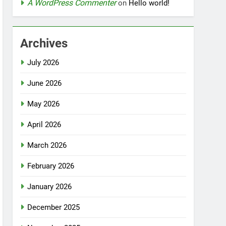
A WordPress Commenter
on
Hello world!
Archives
July 2026
June 2026
May 2026
April 2026
March 2026
February 2026
January 2026
December 2025