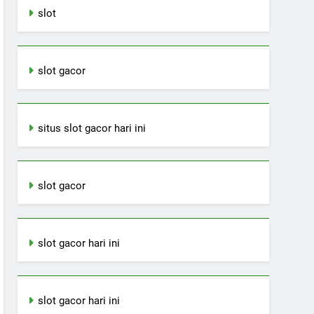
slot
slot gacor
situs slot gacor hari ini
slot gacor
slot gacor hari ini
slot gacor hari ini