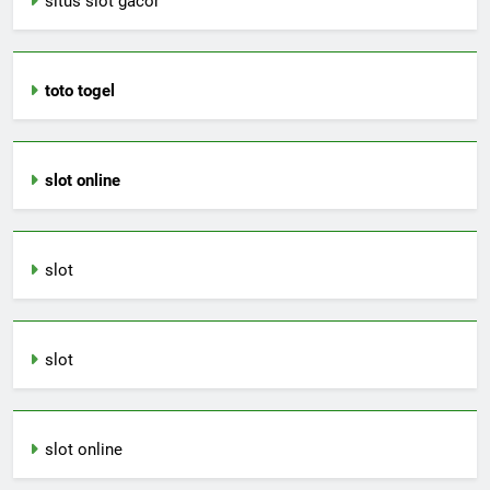
situs slot gacor
toto togel
slot online
slot
slot
slot online