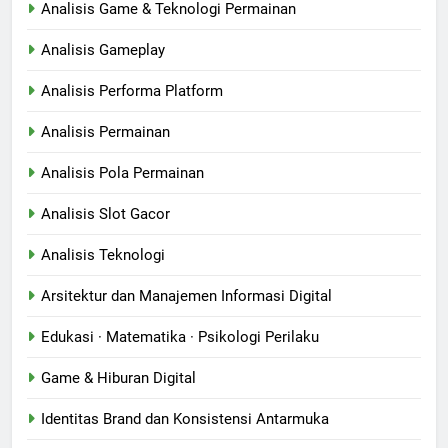
Analisis Game & Teknologi Permainan
Analisis Gameplay
Analisis Performa Platform
Analisis Permainan
Analisis Pola Permainan
Analisis Slot Gacor
Analisis Teknologi
Arsitektur dan Manajemen Informasi Digital
Edukasi · Matematika · Psikologi Perilaku
Game & Hiburan Digital
Identitas Brand dan Konsistensi Antarmuka