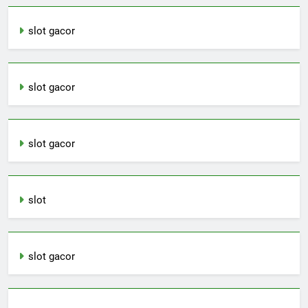
slot gacor
slot gacor
slot gacor
slot
slot gacor