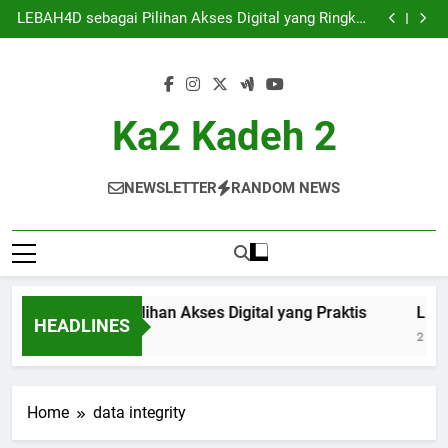
EDWINSLOT sebagai Pilihan Akses Digital yang
Skip
Praktis
LEBAH4D sebagai Pilihan Akses Digital yang Ringkas
to
dan Terarah
EDWINSLOT sebagai Platform dengan Pengelolaan
Informasi yang Terorganisir
LEBAH4D sebagai Platform dengan Pengelolaan
content
Informasi yang Terorganisir
EDWINSLOT sebagai Pilihan Akses Digital yang
Praktis
LEBAH4D sebagai Pilihan Akses Digital yang Ringkas
dan Terarah
EDWINSLOT sebagai Platform dengan Pengelolaan
Ka2 Kadeh 2
Informasi yang Terorganisir
LEBAH4D sebagai Platform dengan Pengelolaan
Informasi yang Terorganisir
NEWSLETTER
RANDOM NEWS
SLOT sebagai Pilihan Akses Digital yang Praktis
LEBAH4
HEADLINES
s Ago
2 Weeks
Home
data integrity