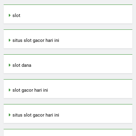
slot
situs slot gacor hari ini
slot dana
slot gacor hari ini
situs slot gacor hari ini