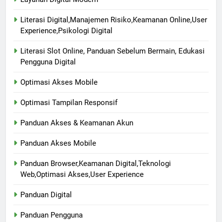
Literasi Digital,Manajemen Risiko,Keamanan Online,User
Experience,Psikologi Digital
Literasi Slot Online, Panduan Sebelum Bermain, Edukasi
Pengguna Digital
Optimasi Akses Mobile
Optimasi Tampilan Responsif
Panduan Akses & Keamanan Akun
Panduan Akses Mobile
Panduan Browser,Keamanan Digital,Teknologi
Web,Optimasi Akses,User Experience
Panduan Digital
Panduan Pengguna