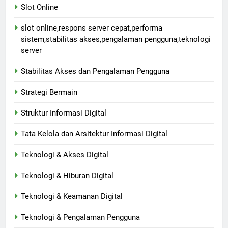
Slot Online
slot online,respons server cepat,performa
sistem,stabilitas akses,pengalaman pengguna,teknologi
server
Stabilitas Akses dan Pengalaman Pengguna
Strategi Bermain
Struktur Informasi Digital
Tata Kelola dan Arsitektur Informasi Digital
Teknologi & Akses Digital
Teknologi & Hiburan Digital
Teknologi & Keamanan Digital
Teknologi & Pengalaman Pengguna