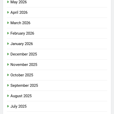
May 2026
April 2026
March 2026
February 2026
January 2026
December 2025
November 2025
October 2025
September 2025
August 2025
July 2025