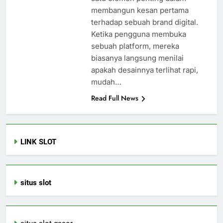
membangun kesan pertama
terhadap sebuah brand digital.
Ketika pengguna membuka
sebuah platform, mereka
biasanya langsung menilai
apakah desainnya terlihat rapi,
mudah…
Read Full News
LINK SLOT
situs slot