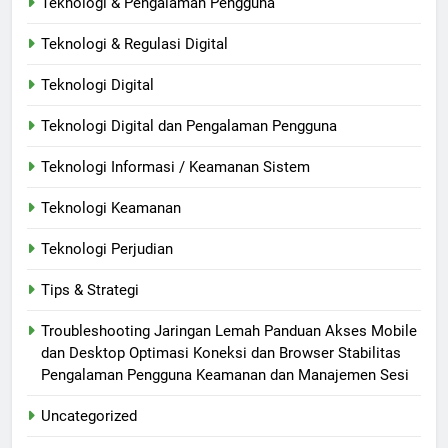
Teknologi & Pengalaman Pengguna
Teknologi & Regulasi Digital
Teknologi Digital
Teknologi Digital dan Pengalaman Pengguna
Teknologi Informasi / Keamanan Sistem
Teknologi Keamanan
Teknologi Perjudian
Tips & Strategi
Troubleshooting Jaringan Lemah Panduan Akses Mobile
dan Desktop Optimasi Koneksi dan Browser Stabilitas
Pengalaman Pengguna Keamanan dan Manajemen Sesi
Uncategorized