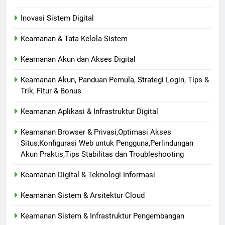
Inovasi Sistem Digital
Keamanan & Tata Kelola Sistem
Keamanan Akun dan Akses Digital
Keamanan Akun, Panduan Pemula, Strategi Login, Tips &
Trik, Fitur & Bonus
Keamanan Aplikasi & Infrastruktur Digital
Keamanan Browser & Privasi,Optimasi Akses
Situs,Konfigurasi Web untuk Pengguna,Perlindungan
Akun Praktis,Tips Stabilitas dan Troubleshooting
Keamanan Digital & Teknologi Informasi
Keamanan Sistem & Arsitektur Cloud
Keamanan Sistem & Infrastruktur Pengembangan