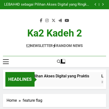
EDWINSLOT sebagai Pilihan Akses Digital yang
Skip
Praktis
LEBAH4D sebagai Pilihan Akses Digital yang Ringkas
to
dan Terarah
EDWINSLOT sebagai Platform dengan Pengelolaan
Informasi yang Terorganisir
LEBAH4D sebagai Platform dengan Pengelolaan
content
Informasi yang Terorganisir
EDWINSLOT sebagai Pilihan Akses Digital yang
Praktis
LEBAH4D sebagai Pilihan Akses Digital yang Ringkas
dan Terarah
EDWINSLOT sebagai Platform dengan Pengelolaan
Ka2 Kadeh 2
Informasi yang Terorganisir
LEBAH4D sebagai Platform dengan Pengelolaan
Informasi yang Terorganisir
NEWSLETTER
RANDOM NEWS
SLOT sebagai Pilihan Akses Digital yang Praktis
LEBAH4
HEADLINES
s Ago
2 Weeks
Home
feature flag