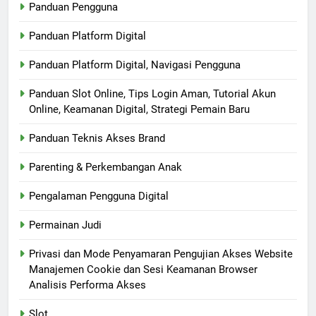
Panduan Pengguna
Panduan Platform Digital
Panduan Platform Digital, Navigasi Pengguna
Panduan Slot Online, Tips Login Aman, Tutorial Akun
Online, Keamanan Digital, Strategi Pemain Baru
Panduan Teknis Akses Brand
Parenting & Perkembangan Anak
Pengalaman Pengguna Digital
Permainan Judi
Privasi dan Mode Penyamaran Pengujian Akses Website
Manajemen Cookie dan Sesi Keamanan Browser
Analisis Performa Akses
Slot