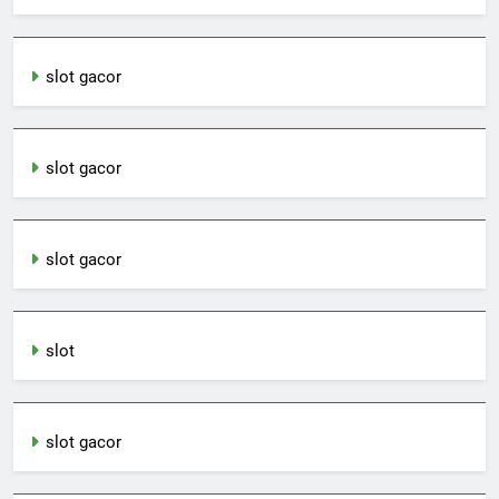
slot gacor
slot gacor
slot gacor
slot
slot gacor