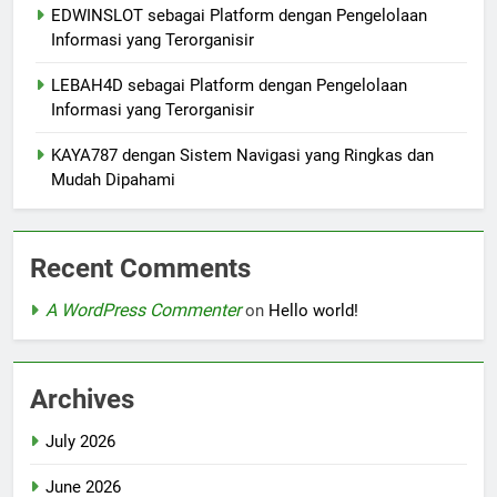
EDWINSLOT sebagai Platform dengan Pengelolaan
Informasi yang Terorganisir
LEBAH4D sebagai Platform dengan Pengelolaan
Informasi yang Terorganisir
KAYA787 dengan Sistem Navigasi yang Ringkas dan
Mudah Dipahami
Recent Comments
A WordPress Commenter
on
Hello world!
Archives
July 2026
June 2026