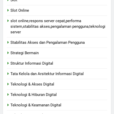
Slot
Slot Online
slot online,respons server cepat,performa
sistem,stabilitas akses,pengalaman pengguna,teknologi
server
Stabilitas Akses dan Pengalaman Pengguna
Strategi Bermain
Struktur Informasi Digital
Tata Kelola dan Arsitektur Informasi Digital
Teknologi & Akses Digital
Teknologi & Hiburan Digital
Teknologi & Keamanan Digital