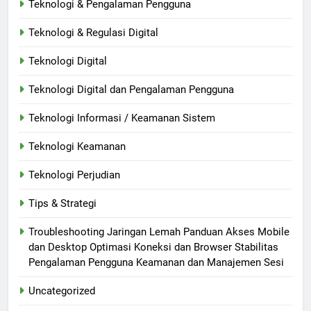
Teknologi & Pengalaman Pengguna
Teknologi & Regulasi Digital
Teknologi Digital
Teknologi Digital dan Pengalaman Pengguna
Teknologi Informasi / Keamanan Sistem
Teknologi Keamanan
Teknologi Perjudian
Tips & Strategi
Troubleshooting Jaringan Lemah Panduan Akses Mobile
dan Desktop Optimasi Koneksi dan Browser Stabilitas
Pengalaman Pengguna Keamanan dan Manajemen Sesi
Uncategorized