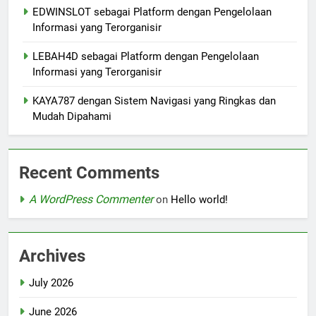
EDWINSLOT sebagai Platform dengan Pengelolaan
Informasi yang Terorganisir
LEBAH4D sebagai Platform dengan Pengelolaan
Informasi yang Terorganisir
KAYA787 dengan Sistem Navigasi yang Ringkas dan
Mudah Dipahami
Recent Comments
A WordPress Commenter
on
Hello world!
Archives
July 2026
June 2026