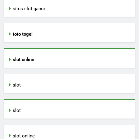
situs slot gacor
toto togel
slot online
slot
slot
slot online