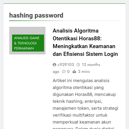
hashing password
Analisis Algoritma
Otentikasi Horas88:
ANALISIS GAME
& TEKNOLOGI
Meningkatkan Keamanan
PERMAINAN
dan Efisiensi Sistem Login
c929103
12 months
ago
0
3 mins
Artikel ini mengulas analisis
algoritma otentikasi yang
digunakan Horas88, mencakup
teknik hashing, enkripsi,
manajemen token, serta strategi
verifikasi multifaktor untuk
memperkuat keamanan akun
pengguna. Dalam dunia digital