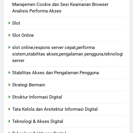
Manajemen Cookie dan Sesi Keamanan Browser
Analisis Performa Akses
Slot
Slot Online
slot online,respons server cepat,performa
sistem,stabilitas akses,pengalaman pengguna,teknologi
server
Stabilitas Akses dan Pengalaman Pengguna
Strategi Bermain
Struktur Informasi Digital
Tata Kelola dan Arsitektur Informasi Digital
Teknologi & Akses Digital