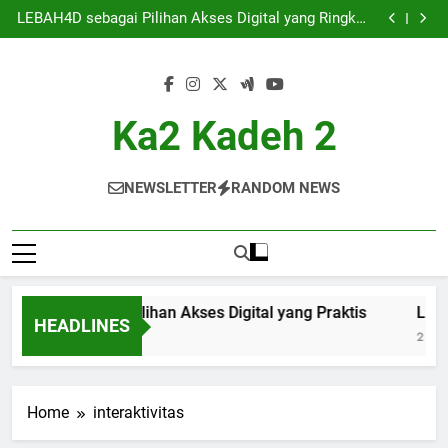
EDWINSLOT sebagai Pilihan Akses Digital yang
Skip
Praktis
LEBAH4D sebagai Pilihan Akses Digital yang Ringkas
to
dan Terarah
EDWINSLOT sebagai Platform dengan Pengelolaan
Informasi yang Terorganisir
LEBAH4D sebagai Platform dengan Pengelolaan
content
Informasi yang Terorganisir
EDWINSLOT sebagai Pilihan Akses Digital yang
Praktis
LEBAH4D sebagai Pilihan Akses Digital yang Ringkas
dan Terarah
EDWINSLOT sebagai Platform dengan Pengelolaan
Ka2 Kadeh 2
Informasi yang Terorganisir
LEBAH4D sebagai Platform dengan Pengelolaan
Informasi yang Terorganisir
NEWSLETTER
RANDOM NEWS
SLOT sebagai Pilihan Akses Digital yang Praktis
LEBAH4
HEADLINES
s Ago
2 Weeks
Home
interaktivitas