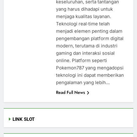
keseluruhan, serta tantangan
yang harus dihadapi untuk
menjaga kualitas layanan.
Teknologi real‑time telah
menjadi elemen penting dalam
pengembangan platform digital
modern, terutama di industri
gaming dan interaksi sosial
online. Platform seperti
Pokemon787 yang mengadopsi
teknologi ini dapat memberikan
pengalaman yang lebih…
Read Full News
LINK SLOT