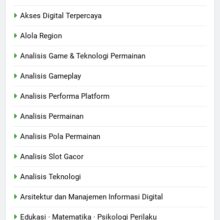
Akses Digital Terpercaya
Alola Region
Analisis Game & Teknologi Permainan
Analisis Gameplay
Analisis Performa Platform
Analisis Permainan
Analisis Pola Permainan
Analisis Slot Gacor
Analisis Teknologi
Arsitektur dan Manajemen Informasi Digital
Edukasi · Matematika · Psikologi Perilaku