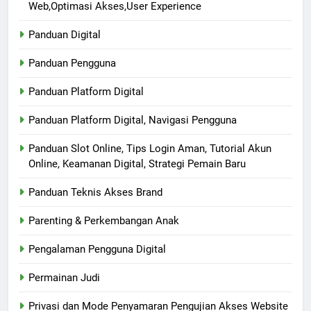
Web,Optimasi Akses,User Experience
Panduan Digital
Panduan Pengguna
Panduan Platform Digital
Panduan Platform Digital, Navigasi Pengguna
Panduan Slot Online, Tips Login Aman, Tutorial Akun
Online, Keamanan Digital, Strategi Pemain Baru
Panduan Teknis Akses Brand
Parenting & Perkembangan Anak
Pengalaman Pengguna Digital
Permainan Judi
Privasi dan Mode Penyamaran Pengujian Akses Website