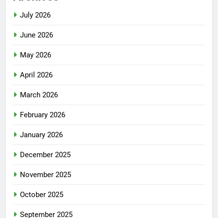
July 2026
June 2026
May 2026
April 2026
March 2026
February 2026
January 2026
December 2025
November 2025
October 2025
September 2025