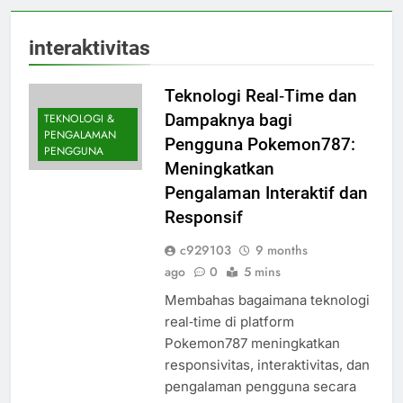
interaktivitas
Teknologi Real‑Time dan
Dampaknya bagi
TEKNOLOGI &
PENGALAMAN
Pengguna Pokemon787:
PENGGUNA
Meningkatkan
Pengalaman Interaktif dan
Responsif
c929103
9 months
ago
0
5 mins
Membahas bagaimana teknologi
real‑time di platform
Pokemon787 meningkatkan
responsivitas, interaktivitas, dan
pengalaman pengguna secara