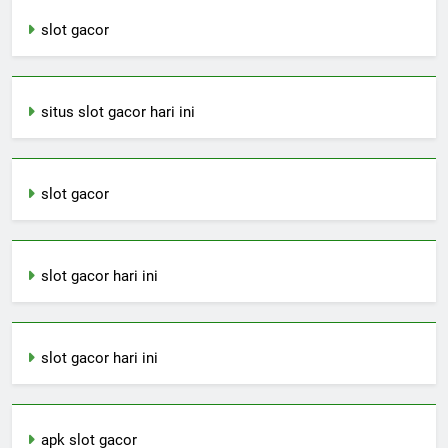
slot gacor
situs slot gacor hari ini
slot gacor
slot gacor hari ini
slot gacor hari ini
apk slot gacor