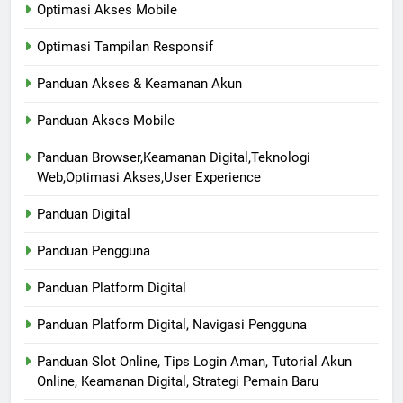
Optimasi Akses Mobile
Optimasi Tampilan Responsif
Panduan Akses & Keamanan Akun
Panduan Akses Mobile
Panduan Browser,Keamanan Digital,Teknologi
Web,Optimasi Akses,User Experience
Panduan Digital
Panduan Pengguna
Panduan Platform Digital
Panduan Platform Digital, Navigasi Pengguna
Panduan Slot Online, Tips Login Aman, Tutorial Akun
Online, Keamanan Digital, Strategi Pemain Baru