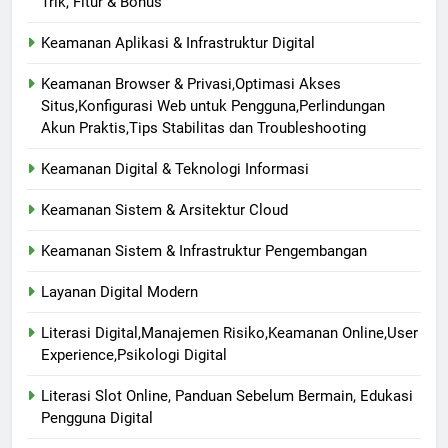
Trik, Fitur & Bonus
Keamanan Aplikasi & Infrastruktur Digital
Keamanan Browser & Privasi,Optimasi Akses
Situs,Konfigurasi Web untuk Pengguna,Perlindungan
Akun Praktis,Tips Stabilitas dan Troubleshooting
Keamanan Digital & Teknologi Informasi
Keamanan Sistem & Arsitektur Cloud
Keamanan Sistem & Infrastruktur Pengembangan
Layanan Digital Modern
Literasi Digital,Manajemen Risiko,Keamanan Online,User
Experience,Psikologi Digital
Literasi Slot Online, Panduan Sebelum Bermain, Edukasi
Pengguna Digital