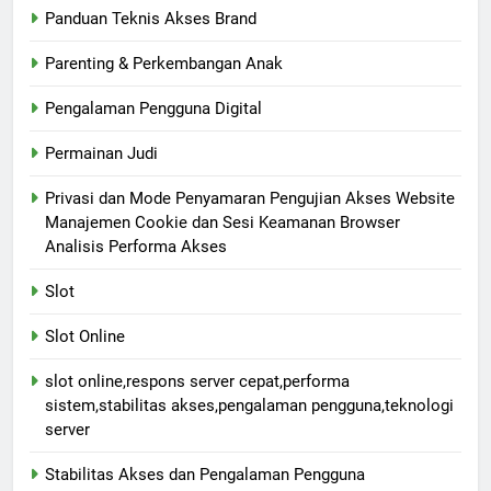
Panduan Teknis Akses Brand
Parenting & Perkembangan Anak
Pengalaman Pengguna Digital
Permainan Judi
Privasi dan Mode Penyamaran Pengujian Akses Website
Manajemen Cookie dan Sesi Keamanan Browser
Analisis Performa Akses
Slot
Slot Online
slot online,respons server cepat,performa
sistem,stabilitas akses,pengalaman pengguna,teknologi
server
Stabilitas Akses dan Pengalaman Pengguna