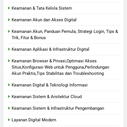
Keamanan & Tata Kelola Sistem
Keamanan Akun dan Akses Digital
Keamanan Akun, Panduan Pemula, Strategi Login, Tips &
Trik, Fitur & Bonus
Keamanan Aplikasi & Infrastruktur Digital
Keamanan Browser & Privasi,Optimasi Akses
Situs,Konfigurasi Web untuk Pengguna,Perlindungan
Akun Praktis,Tips Stabilitas dan Troubleshooting
Keamanan Digital & Teknologi Informasi
Keamanan Sistem & Arsitektur Cloud
Keamanan Sistem & Infrastruktur Pengembangan
Layanan Digital Modern