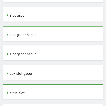
slot gacor
slot gacor hari ini
slot gacor hari ini
apk slot gacor
situs slot