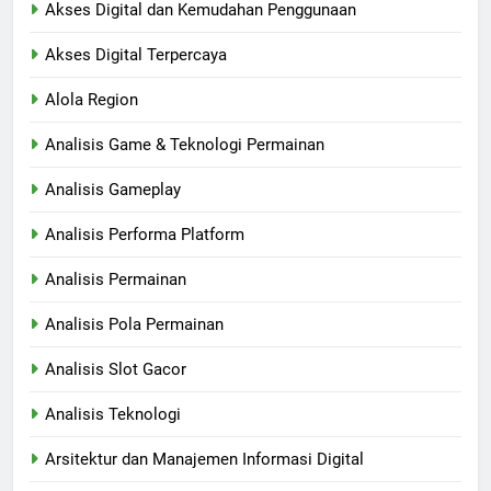
Akses Digital dan Kemudahan Penggunaan
Akses Digital Terpercaya
Alola Region
Analisis Game & Teknologi Permainan
Analisis Gameplay
Analisis Performa Platform
Analisis Permainan
Analisis Pola Permainan
Analisis Slot Gacor
Analisis Teknologi
Arsitektur dan Manajemen Informasi Digital