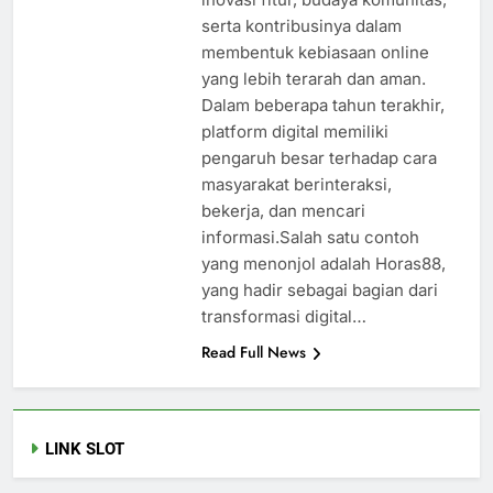
serta kontribusinya dalam
membentuk kebiasaan online
yang lebih terarah dan aman.
Dalam beberapa tahun terakhir,
platform digital memiliki
pengaruh besar terhadap cara
masyarakat berinteraksi,
bekerja, dan mencari
informasi.Salah satu contoh
yang menonjol adalah Horas88,
yang hadir sebagai bagian dari
transformasi digital…
Read Full News
LINK SLOT