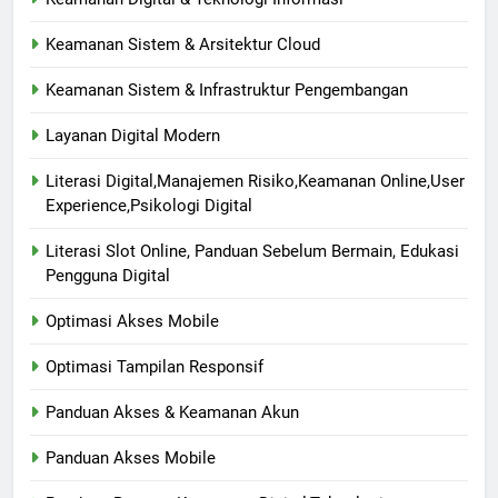
Keamanan Sistem & Arsitektur Cloud
Keamanan Sistem & Infrastruktur Pengembangan
Layanan Digital Modern
Literasi Digital,Manajemen Risiko,Keamanan Online,User
Experience,Psikologi Digital
Literasi Slot Online, Panduan Sebelum Bermain, Edukasi
Pengguna Digital
Optimasi Akses Mobile
Optimasi Tampilan Responsif
Panduan Akses & Keamanan Akun
Panduan Akses Mobile