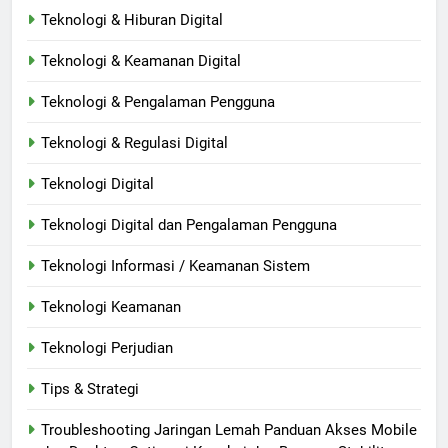
Teknologi & Hiburan Digital
Teknologi & Keamanan Digital
Teknologi & Pengalaman Pengguna
Teknologi & Regulasi Digital
Teknologi Digital
Teknologi Digital dan Pengalaman Pengguna
Teknologi Informasi / Keamanan Sistem
Teknologi Keamanan
Teknologi Perjudian
Tips & Strategi
Troubleshooting Jaringan Lemah Panduan Akses Mobile