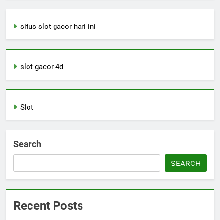
situs slot gacor hari ini
slot gacor 4d
Slot
Search
SEARCH
Recent Posts