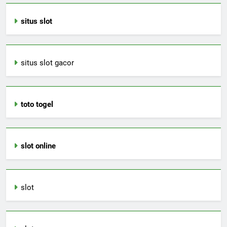
situs slot
situs slot gacor
toto togel
slot online
slot