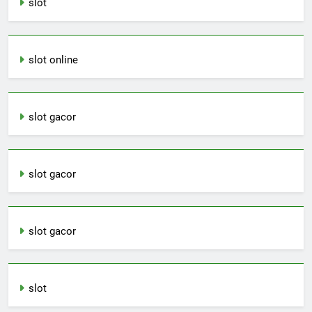
slot
slot online
slot gacor
slot gacor
slot gacor
slot