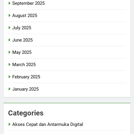
September 2025
August 2025
July 2025
June 2025
May 2025
March 2025
February 2025
January 2025
Categories
Akses Cepat dan Antarmuka Digital