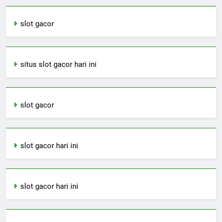
slot gacor
situs slot gacor hari ini
slot gacor
slot gacor hari ini
slot gacor hari ini