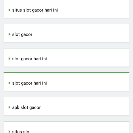
situs slot gacor hari ini
slot gacor
slot gacor hari ini
slot gacor hari ini
apk slot gacor
situs slot