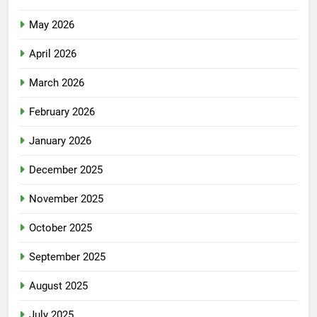
May 2026
April 2026
March 2026
February 2026
January 2026
December 2025
November 2025
October 2025
September 2025
August 2025
July 2025