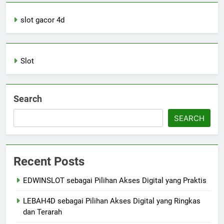
slot gacor 4d
Slot
Search
SEARCH
Recent Posts
EDWINSLOT sebagai Pilihan Akses Digital yang Praktis
LEBAH4D sebagai Pilihan Akses Digital yang Ringkas
dan Terarah