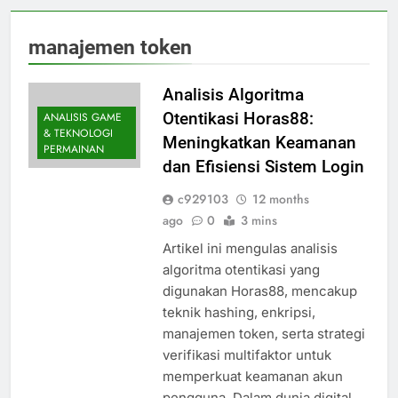
manajemen token
Analisis Algoritma
Otentikasi Horas88:
ANALISIS GAME
& TEKNOLOGI
Meningkatkan Keamanan
PERMAINAN
dan Efisiensi Sistem Login
c929103
12 months
ago
0
3 mins
Artikel ini mengulas analisis
algoritma otentikasi yang
digunakan Horas88, mencakup
teknik hashing, enkripsi,
manajemen token, serta strategi
verifikasi multifaktor untuk
memperkuat keamanan akun
pengguna. Dalam dunia digital