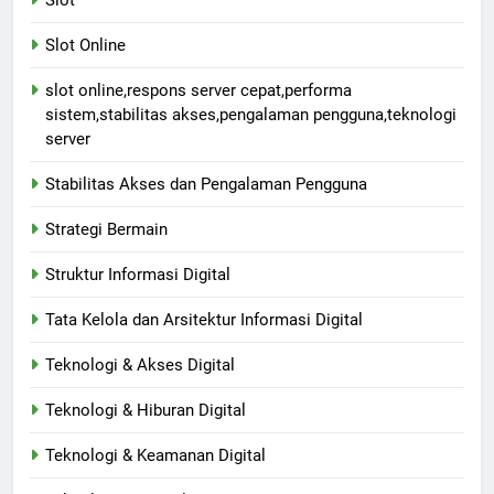
Slot
Slot Online
slot online,respons server cepat,performa
sistem,stabilitas akses,pengalaman pengguna,teknologi
server
Stabilitas Akses dan Pengalaman Pengguna
Strategi Bermain
Struktur Informasi Digital
Tata Kelola dan Arsitektur Informasi Digital
Teknologi & Akses Digital
Teknologi & Hiburan Digital
Teknologi & Keamanan Digital