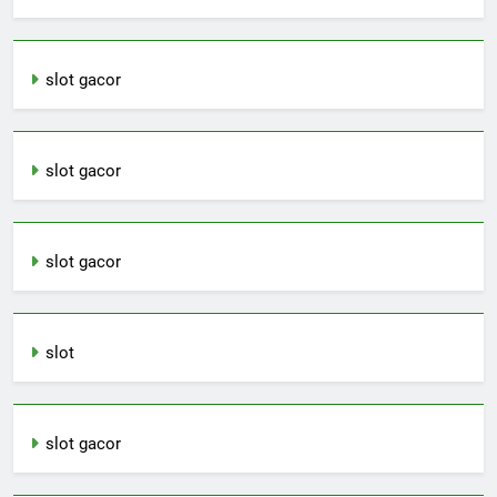
slot gacor
slot gacor
slot gacor
slot
slot gacor