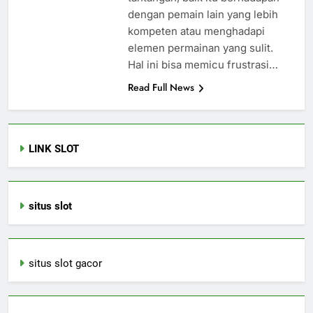
dengan pemain lain yang lebih
kompeten atau menghadapi
elemen permainan yang sulit.
Hal ini bisa memicu frustrasi…
Read Full News
LINK SLOT
situs slot
situs slot gacor