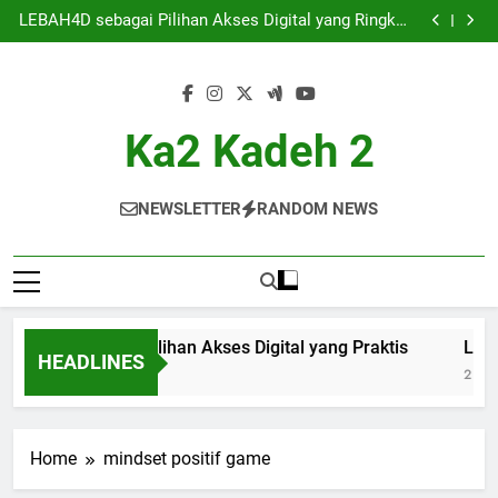
EDWINSLOT sebagai Pilihan Akses Digital yang
Skip
Praktis
LEBAH4D sebagai Pilihan Akses Digital yang Ringkas
to
dan Terarah
EDWINSLOT sebagai Platform dengan Pengelolaan
Informasi yang Terorganisir
LEBAH4D sebagai Platform dengan Pengelolaan
content
Informasi yang Terorganisir
EDWINSLOT sebagai Pilihan Akses Digital yang
Praktis
LEBAH4D sebagai Pilihan Akses Digital yang Ringkas
dan Terarah
EDWINSLOT sebagai Platform dengan Pengelolaan
Ka2 Kadeh 2
Informasi yang Terorganisir
LEBAH4D sebagai Platform dengan Pengelolaan
Informasi yang Terorganisir
NEWSLETTER
RANDOM NEWS
SLOT sebagai Pilihan Akses Digital yang Praktis
LEBAH4
HEADLINES
s Ago
2 Weeks
Home
mindset positif game