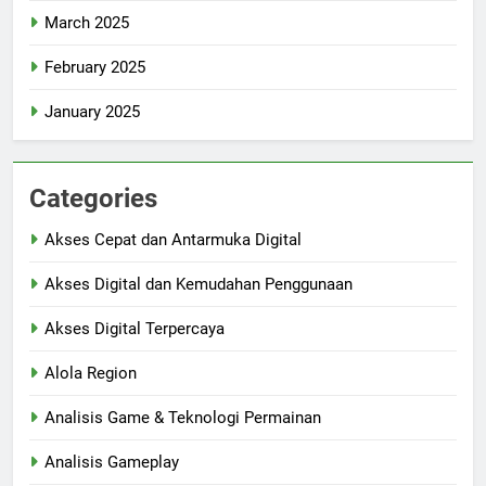
March 2025
February 2025
January 2025
Categories
Akses Cepat dan Antarmuka Digital
Akses Digital dan Kemudahan Penggunaan
Akses Digital Terpercaya
Alola Region
Analisis Game & Teknologi Permainan
Analisis Gameplay