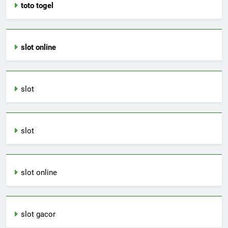
toto togel
slot online
slot
slot
slot online
slot gacor