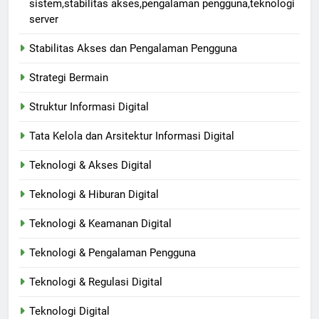
sistem,stabilitas akses,pengalaman pengguna,teknologi
server
Stabilitas Akses dan Pengalaman Pengguna
Strategi Bermain
Struktur Informasi Digital
Tata Kelola dan Arsitektur Informasi Digital
Teknologi & Akses Digital
Teknologi & Hiburan Digital
Teknologi & Keamanan Digital
Teknologi & Pengalaman Pengguna
Teknologi & Regulasi Digital
Teknologi Digital