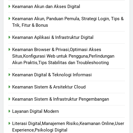
Keamanan Akun dan Akses Digital
Keamanan Akun, Panduan Pemula, Strategi Login, Tips &
Trik, Fitur & Bonus
Keamanan Aplikasi & Infrastruktur Digital
Keamanan Browser & Privasi,Optimasi Akses
Situs,Konfigurasi Web untuk Pengguna,Perlindungan
Akun Praktis,Tips Stabilitas dan Troubleshooting
Keamanan Digital & Teknologi Informasi
Keamanan Sistem & Arsitektur Cloud
Keamanan Sistem & Infrastruktur Pengembangan
Layanan Digital Modern
Literasi Digital,Manajemen Risiko,Keamanan Online,User
Experience,Psikologi Digital