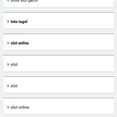
situs slot gacor
toto togel
slot online
slot
slot
slot online