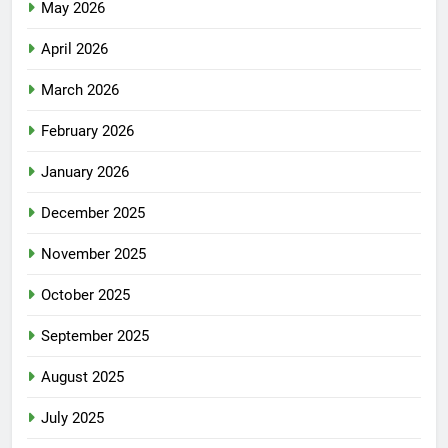
May 2026
April 2026
March 2026
February 2026
January 2026
December 2025
November 2025
October 2025
September 2025
August 2025
July 2025