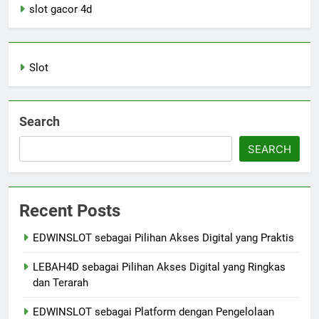
slot gacor 4d
Slot
Search
SEARCH
Recent Posts
EDWINSLOT sebagai Pilihan Akses Digital yang Praktis
LEBAH4D sebagai Pilihan Akses Digital yang Ringkas
dan Terarah
EDWINSLOT sebagai Platform dengan Pengelolaan