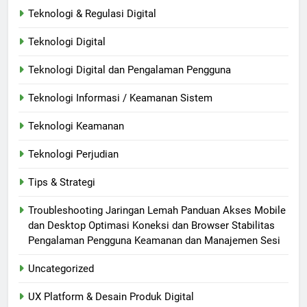
Teknologi & Regulasi Digital
Teknologi Digital
Teknologi Digital dan Pengalaman Pengguna
Teknologi Informasi / Keamanan Sistem
Teknologi Keamanan
Teknologi Perjudian
Tips & Strategi
Troubleshooting Jaringan Lemah Panduan Akses Mobile
dan Desktop Optimasi Koneksi dan Browser Stabilitas
Pengalaman Pengguna Keamanan dan Manajemen Sesi
Uncategorized
UX Platform & Desain Produk Digital