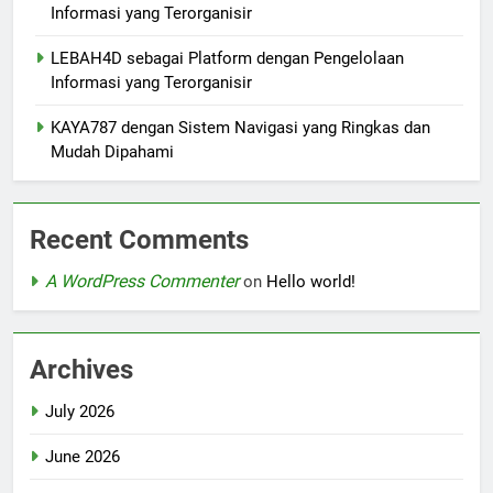
Informasi yang Terorganisir
LEBAH4D sebagai Platform dengan Pengelolaan
Informasi yang Terorganisir
KAYA787 dengan Sistem Navigasi yang Ringkas dan
Mudah Dipahami
Recent Comments
A WordPress Commenter
on
Hello world!
Archives
July 2026
June 2026