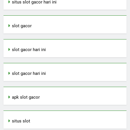
situs slot gacor hari ini
slot gacor
slot gacor hari ini
slot gacor hari ini
apk slot gacor
situs slot