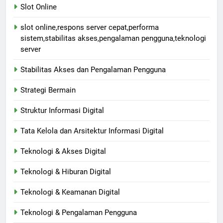
Slot Online
slot online,respons server cepat,performa
sistem,stabilitas akses,pengalaman pengguna,teknologi
server
Stabilitas Akses dan Pengalaman Pengguna
Strategi Bermain
Struktur Informasi Digital
Tata Kelola dan Arsitektur Informasi Digital
Teknologi & Akses Digital
Teknologi & Hiburan Digital
Teknologi & Keamanan Digital
Teknologi & Pengalaman Pengguna