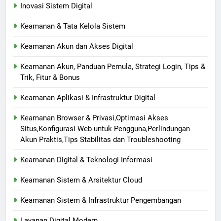
Inovasi Sistem Digital
Keamanan & Tata Kelola Sistem
Keamanan Akun dan Akses Digital
Keamanan Akun, Panduan Pemula, Strategi Login, Tips &
Trik, Fitur & Bonus
Keamanan Aplikasi & Infrastruktur Digital
Keamanan Browser & Privasi,Optimasi Akses
Situs,Konfigurasi Web untuk Pengguna,Perlindungan
Akun Praktis,Tips Stabilitas dan Troubleshooting
Keamanan Digital & Teknologi Informasi
Keamanan Sistem & Arsitektur Cloud
Keamanan Sistem & Infrastruktur Pengembangan
Layanan Digital Modern