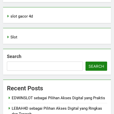
slot gacor 4d
Slot
Search
SEARCH
Recent Posts
EDWINSLOT sebagai Pilihan Akses Digital yang Praktis
LEBAH4D sebagai Pilihan Akses Digital yang Ringkas