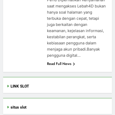
saat mengakses Lebah4D bukan
hanya soal halaman yang
terbuka dengan cepat, tetapi
juga berkaitan dengan
keamanan, kejelasan informasi,
kestabilan perangkat, serta
kebiasaan pengguna dalam
menjaga akun pribadi.Banyak
pengguna digital…
Read Full News
LINK SLOT
situs slot