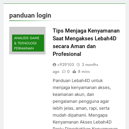
panduan login
Tips Menjaga Kenyamanan
Saat Mengakses Lebah4D
ANALISIS GAME
& TEKNOLOGI
secara Aman dan
PERMAINAN
Profesional
c929103
3 months
ago
0
8 mins
Panduan Lebah4D untuk
menjaga kenyamanan akses,
keamanan akun, dan
pengalaman pengguna agar
lebih jelas, aman, rapi, serta
mudah dipahami. Mengapa
Kenyamanan Akses Lebah4D
Perlu Diperhatikan Kenyamanan