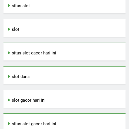
situs slot
slot
situs slot gacor hari ini
slot dana
slot gacor hari ini
situs slot gacor hari ini