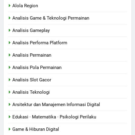
Alola Region
Analisis Game & Teknologi Permainan
Analisis Gameplay
Analisis Performa Platform
Analisis Permainan
Analisis Pola Permainan
Analisis Slot Gacor
Analisis Teknologi
Arsitektur dan Manajemen Informasi Digital
Edukasi · Matematika · Psikologi Perilaku
Game & Hiburan Digital