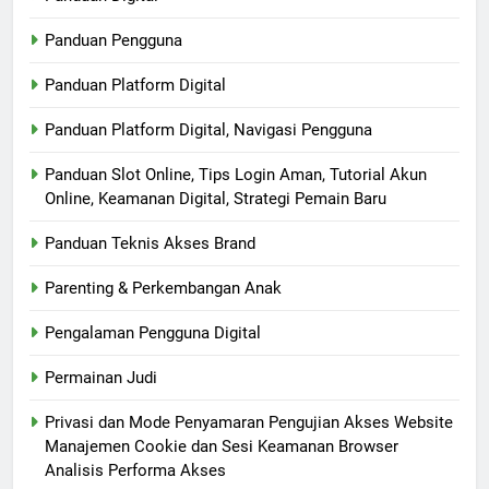
Panduan Pengguna
Panduan Platform Digital
Panduan Platform Digital, Navigasi Pengguna
Panduan Slot Online, Tips Login Aman, Tutorial Akun
Online, Keamanan Digital, Strategi Pemain Baru
Panduan Teknis Akses Brand
Parenting & Perkembangan Anak
Pengalaman Pengguna Digital
Permainan Judi
Privasi dan Mode Penyamaran Pengujian Akses Website
Manajemen Cookie dan Sesi Keamanan Browser
Analisis Performa Akses