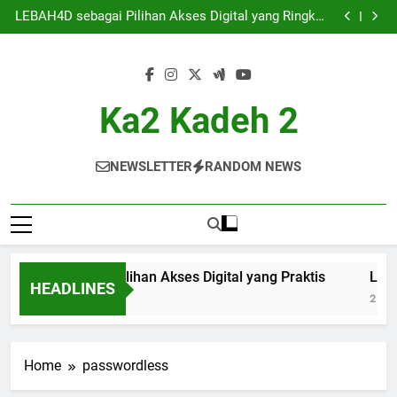
EDWINSLOT sebagai Pilihan Akses Digital yang
Skip
Praktis
LEBAH4D sebagai Pilihan Akses Digital yang Ringkas
to
dan Terarah
EDWINSLOT sebagai Platform dengan Pengelolaan
Informasi yang Terorganisir
LEBAH4D sebagai Platform dengan Pengelolaan
content
Informasi yang Terorganisir
EDWINSLOT sebagai Pilihan Akses Digital yang
Praktis
LEBAH4D sebagai Pilihan Akses Digital yang Ringkas
dan Terarah
EDWINSLOT sebagai Platform dengan Pengelolaan
Ka2 Kadeh 2
Informasi yang Terorganisir
LEBAH4D sebagai Platform dengan Pengelolaan
Informasi yang Terorganisir
NEWSLETTER
RANDOM NEWS
SLOT sebagai Pilihan Akses Digital yang Praktis
LEBAH4
HEADLINES
s Ago
2 Weeks
Home
passwordless