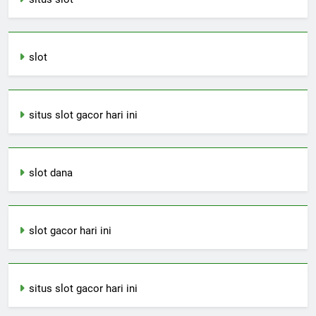
slot
situs slot gacor hari ini
slot dana
slot gacor hari ini
situs slot gacor hari ini