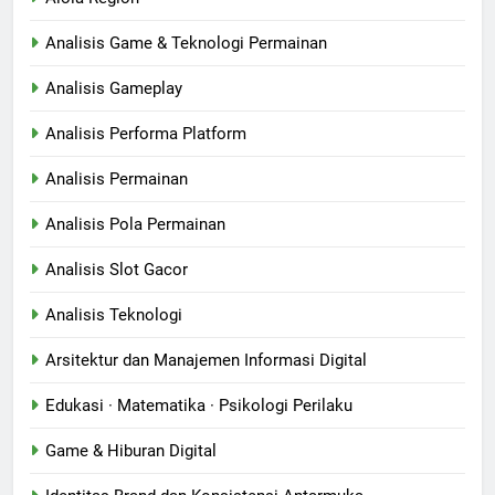
Analisis Game & Teknologi Permainan
Analisis Gameplay
Analisis Performa Platform
Analisis Permainan
Analisis Pola Permainan
Analisis Slot Gacor
Analisis Teknologi
Arsitektur dan Manajemen Informasi Digital
Edukasi · Matematika · Psikologi Perilaku
Game & Hiburan Digital