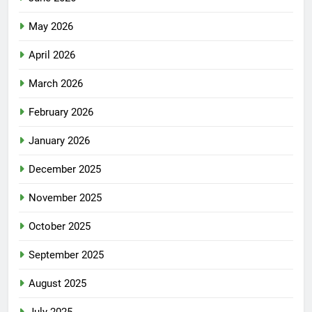
May 2026
April 2026
March 2026
February 2026
January 2026
December 2025
November 2025
October 2025
September 2025
August 2025