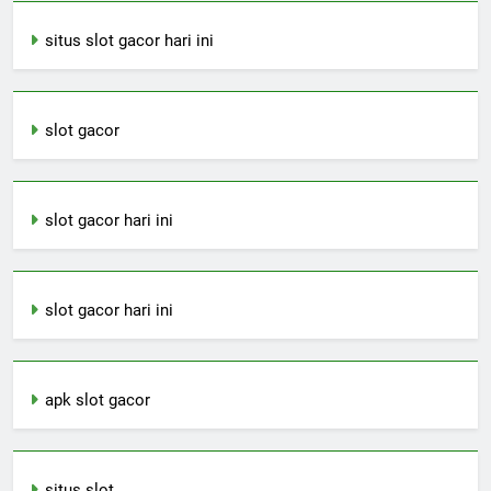
situs slot gacor hari ini
slot gacor
slot gacor hari ini
slot gacor hari ini
apk slot gacor
situs slot