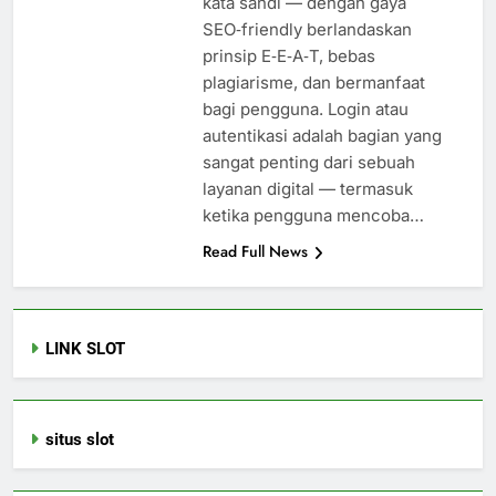
kata sandi — dengan gaya
SEO‑friendly berlandaskan
prinsip E‑E‑A‑T, bebas
plagiarisme, dan bermanfaat
bagi pengguna. Login atau
autentikasi adalah bagian yang
sangat penting dari sebuah
layanan digital — termasuk
ketika pengguna mencoba…
Read Full News
LINK SLOT
situs slot