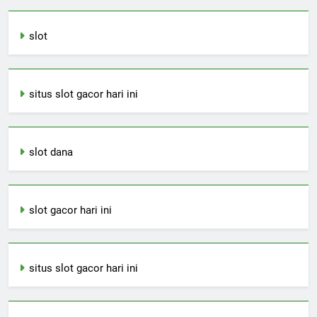
slot
situs slot gacor hari ini
slot dana
slot gacor hari ini
situs slot gacor hari ini