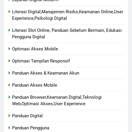
Literasi Digital,Manajemen Risiko,Keamanan Online,User
Experience,Psikologi Digital
Literasi Slot Online, Panduan Sebelum Bermain, Edukasi
Pengguna Digital
Optimasi Akses Mobile
Optimasi Tampilan Responsif
Panduan Akses & Keamanan Akun
Panduan Akses Mobile
Panduan Browser,Keamanan Digital,Teknologi
Web,Optimasi Akses,User Experience
Panduan Digital
Panduan Pengguna