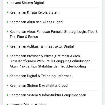
Inovasi Sistem Digital
Keamanan & Tata Kelola Sistem
Keamanan Akun dan Akses Digital
Keamanan Akun, Panduan Pemula, Strategi Login, Tips &
Trik, Fitur & Bonus
Keamanan Aplikasi & Infrastruktur Digital
Keamanan Browser & Privasi,Optimasi Akses
Situs,Konfigurasi Web untuk Pengguna,Perlindungan
Akun Praktis,Tips Stabilitas dan Troubleshooting
Keamanan Digital & Teknologi Informasi
Keamanan Sistem & Arsitektur Cloud
Keamanan Sistem & Infrastruktur Pengembangan
Layanan Digital Modern