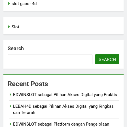
slot gacor 4d
Slot
Search
SEARCH
Recent Posts
EDWINSLOT sebagai Pilihan Akses Digital yang Praktis
LEBAH4D sebagai Pilihan Akses Digital yang Ringkas
dan Terarah
EDWINSLOT sebagai Platform dengan Pengelolaan