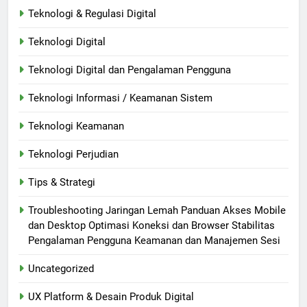
Teknologi & Regulasi Digital
Teknologi Digital
Teknologi Digital dan Pengalaman Pengguna
Teknologi Informasi / Keamanan Sistem
Teknologi Keamanan
Teknologi Perjudian
Tips & Strategi
Troubleshooting Jaringan Lemah Panduan Akses Mobile
dan Desktop Optimasi Koneksi dan Browser Stabilitas
Pengalaman Pengguna Keamanan dan Manajemen Sesi
Uncategorized
UX Platform & Desain Produk Digital