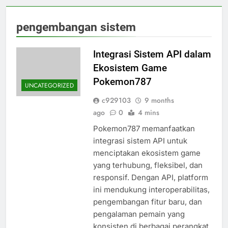
pengembangan sistem
Integrasi Sistem API dalam
Ekosistem Game
Pokemon787
UNCATEGORIZED
c929103
9 months
ago
0
4 mins
Pokemon787 memanfaatkan
integrasi sistem API untuk
menciptakan ekosistem game
yang terhubung, fleksibel, dan
responsif. Dengan API, platform
ini mendukung interoperabilitas,
pengembangan fitur baru, dan
pengalaman pemain yang
konsisten di berbagai perangkat.