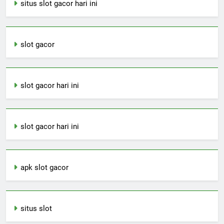
situs slot gacor hari ini
slot gacor
slot gacor hari ini
slot gacor hari ini
apk slot gacor
situs slot