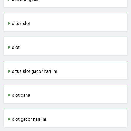
situs slot
slot
situs slot gacor hari ini
slot dana
slot gacor hari ini