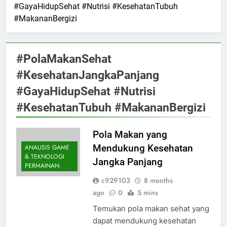
#GayaHidupSehat #Nutrisi #KesehatanTubuh
#MakananBergizi
#PolaMakanSehat
#KesehatanJangkaPanjang
#GayaHidupSehat #Nutrisi
#KesehatanTubuh #MakananBergizi
Pola Makan yang
Mendukung Kesehatan
ANALISIS GAME
& TEKNOLOGI
Jangka Panjang
PERMAINAN
c929103
8 months
ago
0
5 mins
Temukan pola makan sehat yang
dapat mendukung kesehatan