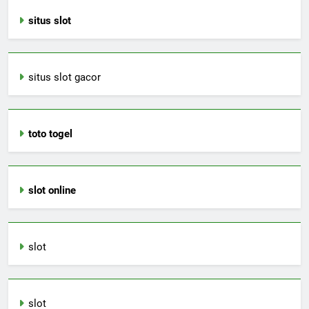
situs slot
situs slot gacor
toto togel
slot online
slot
slot