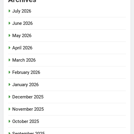
July 2026
June 2026
May 2026
April 2026
March 2026
February 2026
January 2026
December 2025
November 2025
October 2025
September 2025