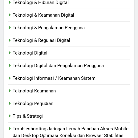
Teknologi & Hiburan Digital
Teknologi & Keamanan Digital
Teknologi & Pengalaman Pengguna
Teknologi & Regulasi Digital
Teknologi Digital
Teknologi Digital dan Pengalaman Pengguna
Teknologi Informasi / Keamanan Sistem
Teknologi Keamanan
Teknologi Perjudian
Tips & Strategi
Troubleshooting Jaringan Lemah Panduan Akses Mobile
dan Desktop Optimasi Koneksi dan Browser Stabilitas