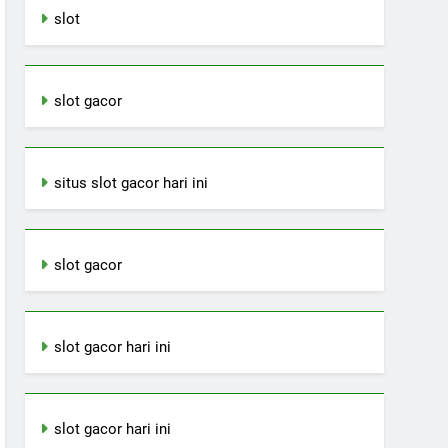
slot
slot gacor
situs slot gacor hari ini
slot gacor
slot gacor hari ini
slot gacor hari ini