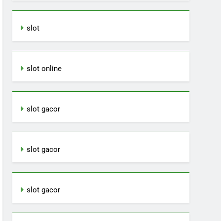
slot
slot online
slot gacor
slot gacor
slot gacor