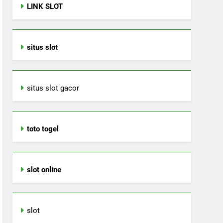
LINK SLOT
situs slot
situs slot gacor
toto togel
slot online
slot