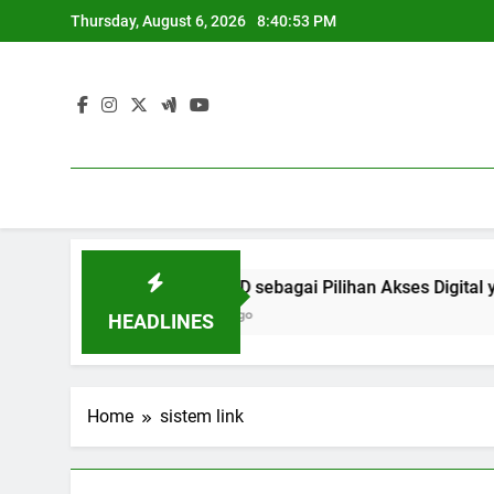
Skip
Thursday, August 6, 2026
8:40:54 PM
to
content
is
LEBAH4D sebagai Pilihan Akses Digital yang Ringkas
2 Weeks Ago
HEADLINES
Home
sistem link