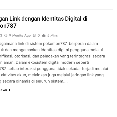
an Link dengan Identitas Digital di
on787
3
9 Months Ago
0
5 Mins
bagaimana link di sistem pokemon787 berperan dalam
k dan mengamankan identitas digital pengguna melalui
rifikasi, otorisasi, dan pelacakan yang terintegrasi secara
n aman. Dalam ekosistem digital modern seperti
7, setiap interaksi pengguna tidak sekadar terjadi melalui
 aktivitas akun, melainkan juga melalui jaringan link yang
 secara dinamis di seluruh sistem….
News