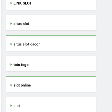
LINK SLOT
situs slot
situs slot gacor
toto togel
slot online
slot