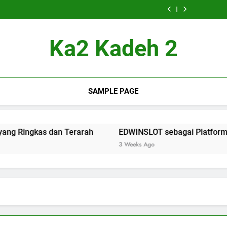
EDWINSLOT
LEBAH4D
Platform
Pilihan
Pilihan
Platform
Platform
Pilihan
Pilihan
sebagai
sebagai
dengan
Akses
Akses
dengan
dengan
Akses
Akses
Platform
Platform
Pengelolaan
Digital
Digital
Pengelolaan
Pengelolaan
Digital
Digital
dengan
dengan
Informasi
yang
yang
Informasi
Informasi
yang
yang
Pengelolaan
Pengelolaan
Ka2 Kadeh 2
yang
Praktis
Ringkas
yang
yang
Praktis
Ringkas
Informasi
Informasi
Terorganisir
dan
Terorganisir
Terorganisir
dan
yang
yang
Terarah
Terarah
Terorganisir
Terorganisir
SAMPLE PAGE
 dan Terarah
EDWINSLOT sebagai Platform dengan Penge
3 Weeks Ago