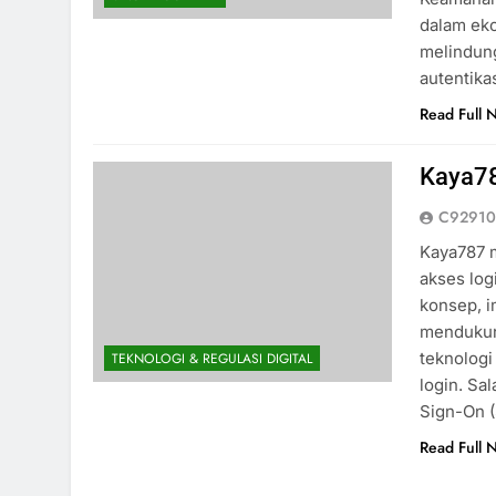
dalam ek
melindung
autentika
Read Full 
Kaya78
C92910
Kaya787 
akses log
konsep, i
mendukun
teknologi
TEKNOLOGI & REGULASI DIGITAL
login. Sa
Sign-On 
Read Full 