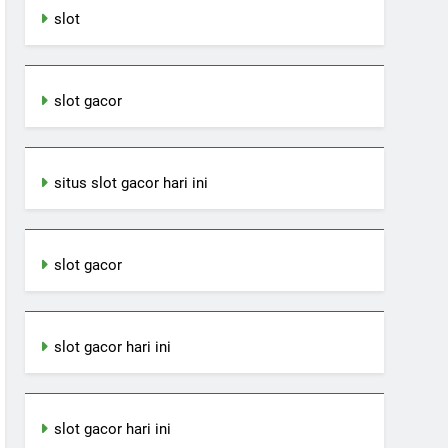
slot
slot gacor
situs slot gacor hari ini
slot gacor
slot gacor hari ini
slot gacor hari ini