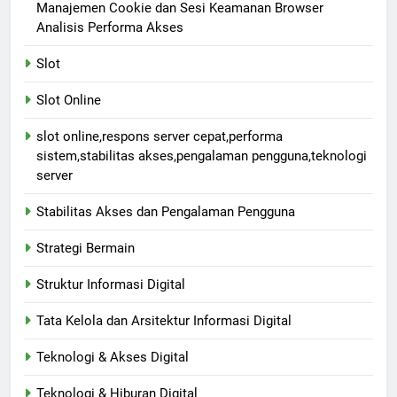
Manajemen Cookie dan Sesi Keamanan Browser
Analisis Performa Akses
Slot
Slot Online
slot online,respons server cepat,performa
sistem,stabilitas akses,pengalaman pengguna,teknologi
server
Stabilitas Akses dan Pengalaman Pengguna
Strategi Bermain
Struktur Informasi Digital
Tata Kelola dan Arsitektur Informasi Digital
Teknologi & Akses Digital
Teknologi & Hiburan Digital