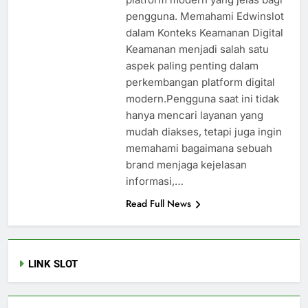
pengguna. Memahami Edwinslot
dalam Konteks Keamanan Digital
Keamanan menjadi salah satu
aspek paling penting dalam
perkembangan platform digital
modern.Pengguna saat ini tidak
hanya mencari layanan yang
mudah diakses, tetapi juga ingin
memahami bagaimana sebuah
brand menjaga kejelasan
informasi,…
Read Full News
LINK SLOT