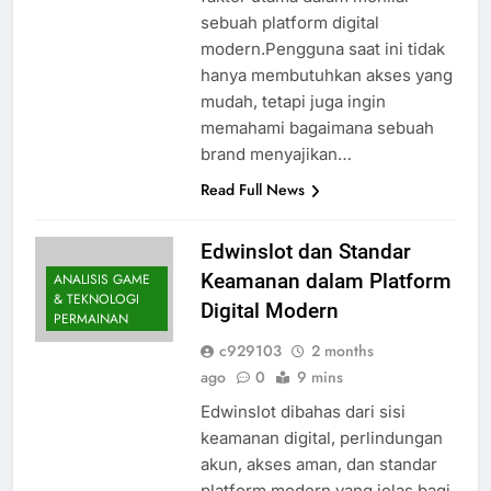
sebuah platform digital
modern.Pengguna saat ini tidak
hanya membutuhkan akses yang
mudah, tetapi juga ingin
memahami bagaimana sebuah
brand menyajikan…
Read Full News
Edwinslot dan Standar
Keamanan dalam Platform
ANALISIS GAME
& TEKNOLOGI
Digital Modern
PERMAINAN
c929103
2 months
ago
0
9 mins
Edwinslot dibahas dari sisi
keamanan digital, perlindungan
akun, akses aman, dan standar
platform modern yang jelas bagi