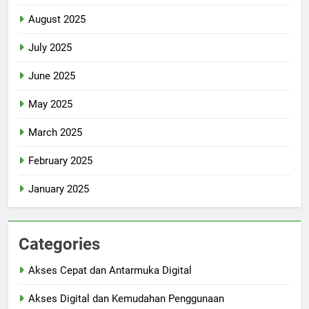
August 2025
July 2025
June 2025
May 2025
March 2025
February 2025
January 2025
Categories
Akses Cepat dan Antarmuka Digital
Akses Digital dan Kemudahan Penggunaan