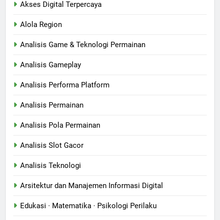
Akses Digital Terpercaya
Alola Region
Analisis Game & Teknologi Permainan
Analisis Gameplay
Analisis Performa Platform
Analisis Permainan
Analisis Pola Permainan
Analisis Slot Gacor
Analisis Teknologi
Arsitektur dan Manajemen Informasi Digital
Edukasi · Matematika · Psikologi Perilaku