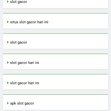
slot gacor
situs slot gacor hari ini
slot gacor
slot gacor hari ini
slot gacor hari ini
apk slot gacor