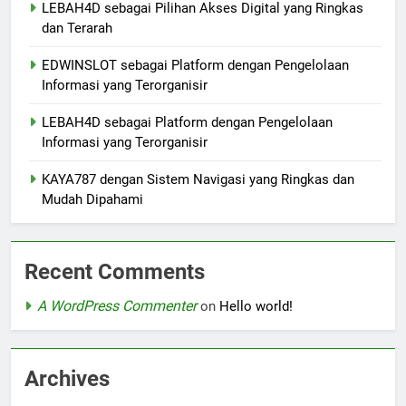
LEBAH4D sebagai Pilihan Akses Digital yang Ringkas
dan Terarah
EDWINSLOT sebagai Platform dengan Pengelolaan
Informasi yang Terorganisir
LEBAH4D sebagai Platform dengan Pengelolaan
Informasi yang Terorganisir
KAYA787 dengan Sistem Navigasi yang Ringkas dan
Mudah Dipahami
Recent Comments
A WordPress Commenter
on
Hello world!
Archives