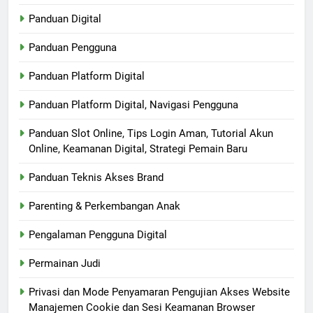
Panduan Digital
Panduan Pengguna
Panduan Platform Digital
Panduan Platform Digital, Navigasi Pengguna
Panduan Slot Online, Tips Login Aman, Tutorial Akun
Online, Keamanan Digital, Strategi Pemain Baru
Panduan Teknis Akses Brand
Parenting & Perkembangan Anak
Pengalaman Pengguna Digital
Permainan Judi
Privasi dan Mode Penyamaran Pengujian Akses Website
Manajemen Cookie dan Sesi Keamanan Browser