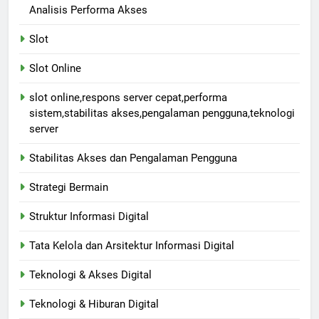
Analisis Performa Akses
Slot
Slot Online
slot online,respons server cepat,performa
sistem,stabilitas akses,pengalaman pengguna,teknologi
server
Stabilitas Akses dan Pengalaman Pengguna
Strategi Bermain
Struktur Informasi Digital
Tata Kelola dan Arsitektur Informasi Digital
Teknologi & Akses Digital
Teknologi & Hiburan Digital