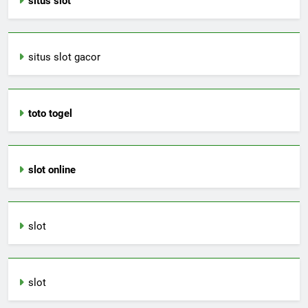
situs slot
situs slot gacor
toto togel
slot online
slot
slot