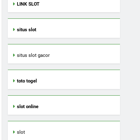
LINK SLOT
situs slot
situs slot gacor
toto togel
slot online
slot