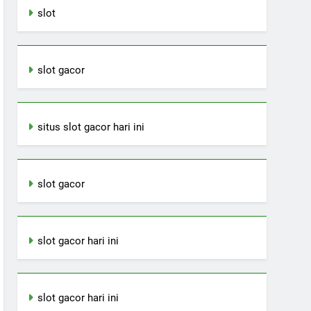
slot
slot gacor
situs slot gacor hari ini
slot gacor
slot gacor hari ini
slot gacor hari ini