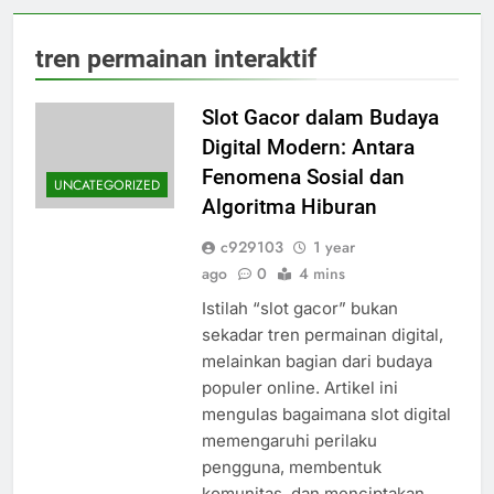
tren permainan interaktif
Slot Gacor dalam Budaya
Digital Modern: Antara
Fenomena Sosial dan
UNCATEGORIZED
Algoritma Hiburan
c929103
1 year
ago
0
4 mins
Istilah “slot gacor” bukan
sekadar tren permainan digital,
melainkan bagian dari budaya
populer online. Artikel ini
mengulas bagaimana slot digital
memengaruhi perilaku
pengguna, membentuk
komunitas, dan menciptakan