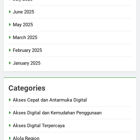
June 2025
May 2025
March 2025
February 2025
January 2025
Categories
Akses Cepat dan Antarmuka Digital
Akses Digital dan Kemudahan Penggunaan
Akses Digital Terpercaya
Alola Region