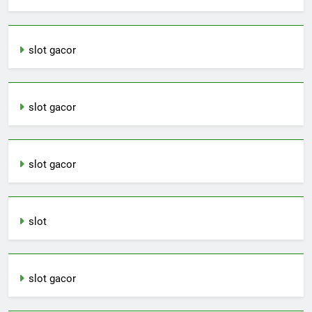
slot gacor
slot gacor
slot gacor
slot
slot gacor