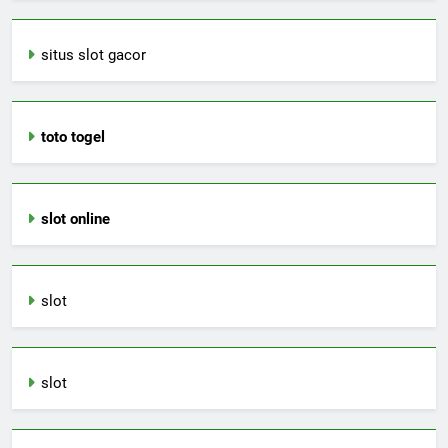
situs slot gacor
toto togel
slot online
slot
slot