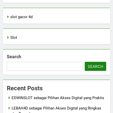
slot gacor 4d
Slot
Search
SEARCH
Recent Posts
EDWINSLOT sebagai Pilihan Akses Digital yang Praktis
LEBAH4D sebagai Pilihan Akses Digital yang Ringkas