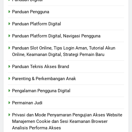
Panduan Pengguna
Panduan Platform Digital
Panduan Platform Digital, Navigasi Pengguna
Panduan Slot Online, Tips Login Aman, Tutorial Akun
Online, Keamanan Digital, Strategi Pemain Baru
Panduan Teknis Akses Brand
Parenting & Perkembangan Anak
Pengalaman Pengguna Digital
Permainan Judi
Privasi dan Mode Penyamaran Pengujian Akses Website
Manajemen Cookie dan Sesi Keamanan Browser
Analisis Performa Akses