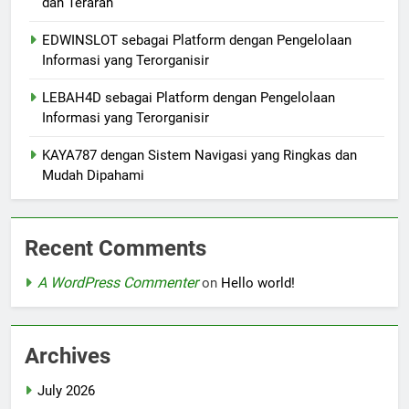
dan Terarah
EDWINSLOT sebagai Platform dengan Pengelolaan
Informasi yang Terorganisir
LEBAH4D sebagai Platform dengan Pengelolaan
Informasi yang Terorganisir
KAYA787 dengan Sistem Navigasi yang Ringkas dan
Mudah Dipahami
Recent Comments
A WordPress Commenter
on
Hello world!
Archives
July 2026