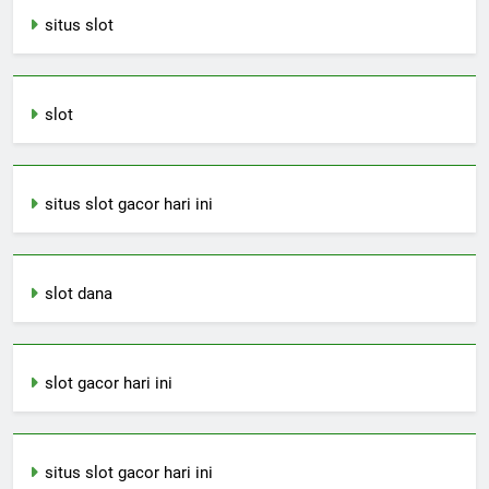
situs slot
slot
situs slot gacor hari ini
slot dana
slot gacor hari ini
situs slot gacor hari ini