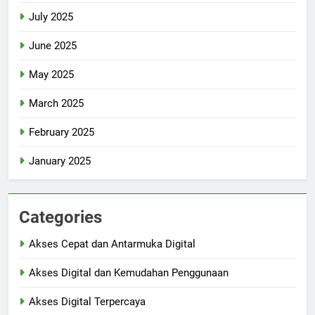
July 2025
June 2025
May 2025
March 2025
February 2025
January 2025
Categories
Akses Cepat dan Antarmuka Digital
Akses Digital dan Kemudahan Penggunaan
Akses Digital Terpercaya