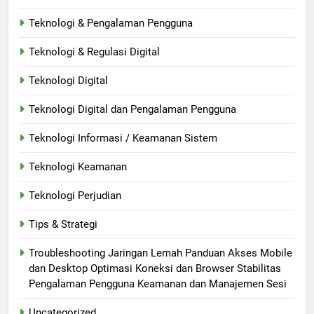
Teknologi & Pengalaman Pengguna
Teknologi & Regulasi Digital
Teknologi Digital
Teknologi Digital dan Pengalaman Pengguna
Teknologi Informasi / Keamanan Sistem
Teknologi Keamanan
Teknologi Perjudian
Tips & Strategi
Troubleshooting Jaringan Lemah Panduan Akses Mobile
dan Desktop Optimasi Koneksi dan Browser Stabilitas
Pengalaman Pengguna Keamanan dan Manajemen Sesi
Uncategorized