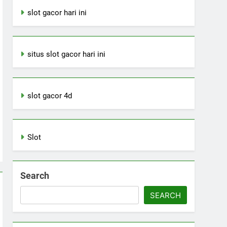
slot gacor hari ini
situs slot gacor hari ini
slot gacor 4d
Slot
Search
SEARCH