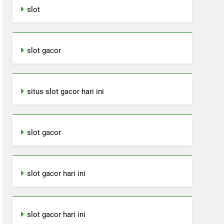
slot
slot gacor
situs slot gacor hari ini
slot gacor
slot gacor hari ini
slot gacor hari ini