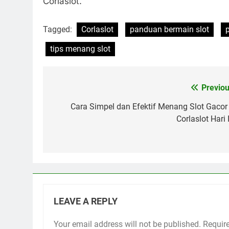
Corlaslot.
Tagged:
Corlaslot
panduan bermain slot
tips menang slot
Previou
Post
navigation
Cara Simpel dan Efektif Menang Slot Gacor 
Corlaslot Hari 
LEAVE A REPLY
Your email address will not be published.
Requir