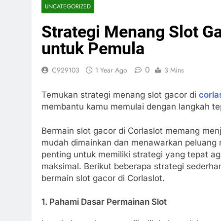
UNCATEGORIZED
Strategi Menang Slot G
untuk Pemula
0
C929103
1 Year Ago
3 Mins
Temukan strategi menang slot gacor di
corla
membantu kamu memulai dengan langkah te
Bermain slot gacor di Corlaslot memang menj
mudah dimainkan dan menawarkan peluang 
penting untuk memiliki strategi yang tepat 
maksimal. Berikut beberapa strategi sederh
bermain slot gacor di Corlaslot.
1. Pahami Dasar Permainan Slot