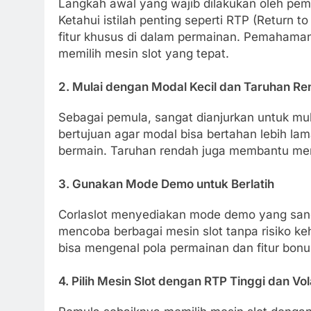
Langkah awal yang wajib dilakukan oleh pem
Ketahui istilah penting seperti RTP (Return to 
fitur khusus di dalam permainan. Pemahama
memilih mesin slot yang tepat.
2. Mulai dengan Modal Kecil dan Taruhan R
Sebagai pemula, sangat dianjurkan untuk mul
bertujuan agar modal bisa bertahan lebih la
bermain. Taruhan rendah juga membantu meng
3. Gunakan Mode Demo untuk Berlatih
Corlaslot menyediakan mode demo yang san
mencoba berbagai mesin slot tanpa risiko k
bisa mengenal pola permainan dan fitur bonu
4. Pilih Mesin Slot dengan RTP Tinggi dan Vol