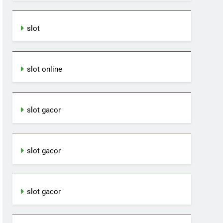
slot
slot online
slot gacor
slot gacor
slot gacor