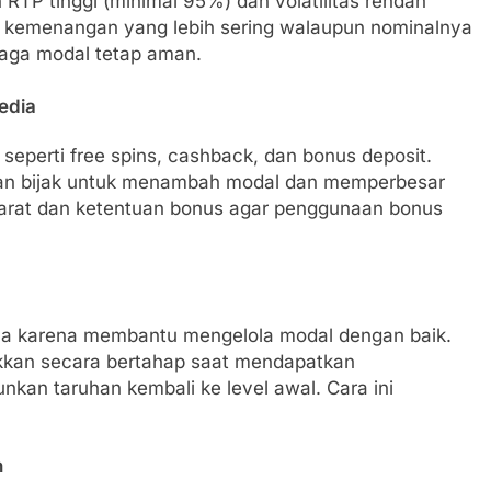
RTP tinggi (minimal 95%) dan volatilitas rendah
n kemenangan yang lebih sering walaupun nominalnya
jaga modal tetap aman.
edia
seperti free spins, cashback, dan bonus deposit.
an bijak untuk menambah modal dan memperbesar
arat dan ketentuan bonus agar penggunaan bonus
ula karena membantu mengelola modal dengan baik.
ikkan secara bertahap saat mendapatkan
kan taruhan kembali ke level awal. Cara ini
n