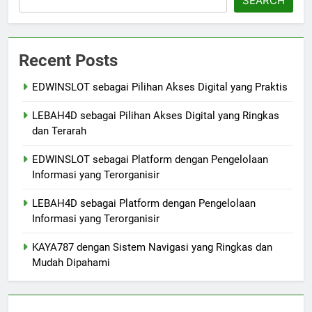
SEARCH
Recent Posts
EDWINSLOT sebagai Pilihan Akses Digital yang Praktis
LEBAH4D sebagai Pilihan Akses Digital yang Ringkas
dan Terarah
EDWINSLOT sebagai Platform dengan Pengelolaan
Informasi yang Terorganisir
LEBAH4D sebagai Platform dengan Pengelolaan
Informasi yang Terorganisir
KAYA787 dengan Sistem Navigasi yang Ringkas dan
Mudah Dipahami