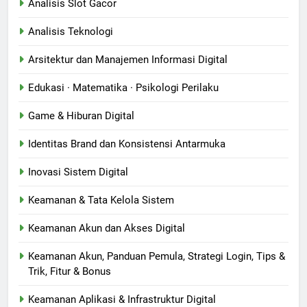
Analisis Slot Gacor
Analisis Teknologi
Arsitektur dan Manajemen Informasi Digital
Edukasi · Matematika · Psikologi Perilaku
Game & Hiburan Digital
Identitas Brand dan Konsistensi Antarmuka
Inovasi Sistem Digital
Keamanan & Tata Kelola Sistem
Keamanan Akun dan Akses Digital
Keamanan Akun, Panduan Pemula, Strategi Login, Tips &
Trik, Fitur & Bonus