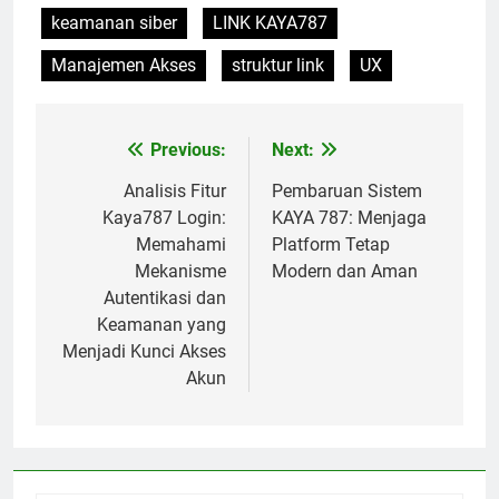
Tagged:
akses online
autentikasi
keamanan siber
LINK KAYA787
Manajemen Akses
struktur link
UX
Previous:
Next:
Post
navigation
Analisis Fitur
Pembaruan Sistem
Kaya787 Login:
KAYA 787: Menjaga
Memahami
Platform Tetap
Mekanisme
Modern dan Aman
Autentikasi dan
Keamanan yang
Menjadi Kunci Akses
Akun