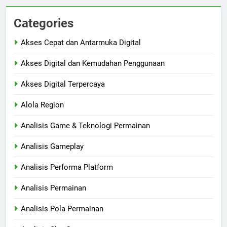
Categories
Akses Cepat dan Antarmuka Digital
Akses Digital dan Kemudahan Penggunaan
Akses Digital Terpercaya
Alola Region
Analisis Game & Teknologi Permainan
Analisis Gameplay
Analisis Performa Platform
Analisis Permainan
Analisis Pola Permainan