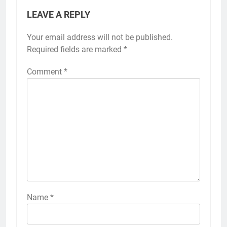
LEAVE A REPLY
Your email address will not be published.
Required fields are marked
*
Comment
*
Name
*