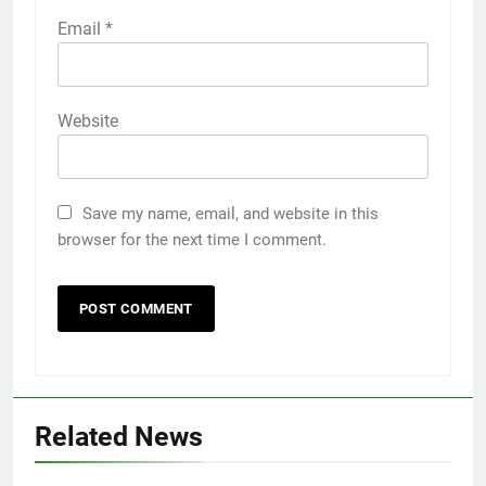
Email
*
Website
Save my name, email, and website in this
browser for the next time I comment.
Related News