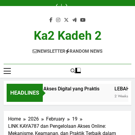
Skip
dengan
Akses
Akses
dengan
dengan
Akses
Akses
Platform
Platform
Pengelolaan
Digital
Digital
Pengelolaan
Pengelolaan
Digital
Digital
dengan
dengan
to
Informasi
yang
yang
Informasi
Informasi
yang
yang
Pengelolaan
Pengelolaan
content
yang
Praktis
Ringkas
yang
yang
Praktis
Ringkas
Informasi
Informasi
Terorganisir
dan
Terorganisir
Terorganisir
dan
yang
yang
Terarah
Terarah
Terorganisir
Terorganisir
Ka2 Kadeh 2
NEWSLETTER
RANDOM NEWS
bagai Pilihan Akses Digital yang Praktis
LEBAH4D sebag
HEADLINES
2 Weeks Ago
Home
2026
February
19
LINK KAYA787 dan Pengelolaan Akses Online: