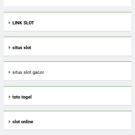
c929103
4 months ago
0
LINK SLOT
situs slot
situs slot gacor
toto togel
slot online