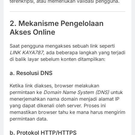
terenkripsi, atau memerlukan validasi pengguna.
2. Mekanisme Pengelolaan
Akses Online
Saat pengguna mengakses sebuah link seperti
LINK KAYA787
, ada beberapa langkah yang terjadi
di balik layar sebelum konten ditampilkan:
a. Resolusi DNS
Ketika link diakses, browser melakukan
permintaan ke
Domain Name System (DNS)
untuk
menerjemahkan nama domain menjadi alamat IP
yang dapat dikenali oleh server. Proses ini
memastikan browser tahu ke mana harus mengirim
permintaan data.