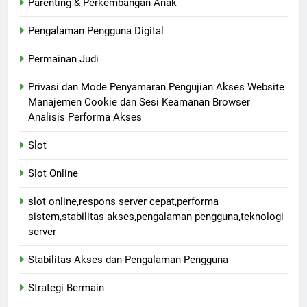
Parenting & Perkembangan Anak
Pengalaman Pengguna Digital
Permainan Judi
Privasi dan Mode Penyamaran Pengujian Akses Website
Manajemen Cookie dan Sesi Keamanan Browser
Analisis Performa Akses
Slot
Slot Online
slot online,respons server cepat,performa
sistem,stabilitas akses,pengalaman pengguna,teknologi
server
Stabilitas Akses dan Pengalaman Pengguna
Strategi Bermain