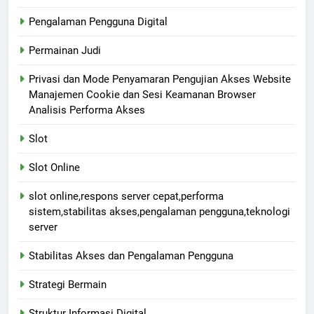
Parenting & Perkembangan Anak
Pengalaman Pengguna Digital
Permainan Judi
Privasi dan Mode Penyamaran Pengujian Akses Website
Manajemen Cookie dan Sesi Keamanan Browser
Analisis Performa Akses
Slot
Slot Online
slot online,respons server cepat,performa
sistem,stabilitas akses,pengalaman pengguna,teknologi
server
Stabilitas Akses dan Pengalaman Pengguna
Strategi Bermain