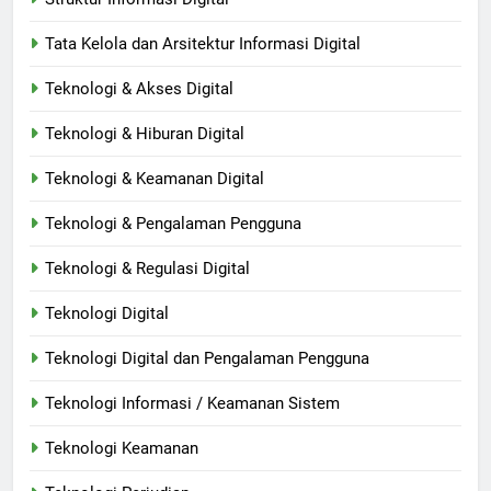
Struktur Informasi Digital
Tata Kelola dan Arsitektur Informasi Digital
Teknologi & Akses Digital
Teknologi & Hiburan Digital
Teknologi & Keamanan Digital
Teknologi & Pengalaman Pengguna
Teknologi & Regulasi Digital
Teknologi Digital
Teknologi Digital dan Pengalaman Pengguna
Teknologi Informasi / Keamanan Sistem
Teknologi Keamanan