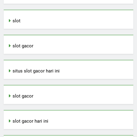
slot gacor
slot
slot gacor
situs slot gacor hari ini
slot gacor
slot gacor hari ini