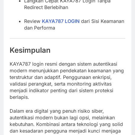
Langkah Cepat KAYA787 Login Tanpa
Redirect Berlebihan
Review
KAYA787 LOGIN
dari Sisi Keamanan
dan Performa
Kesimpulan
KAYA787 login resmi dengan sistem autentikasi
modern menunjukkan pendekatan keamanan yang
terstruktur dan adaptif. Penggunaan enkripsi,
validasi perangkat, serta monitoring aktivitas
menjadi indikator penting dari sistem proteksi
berlapis.
Dalam era digital yang penuh risiko siber,
autentikasi modern bukan lagi opsi, melainkan
kebutuhan. Kombinasi antara teknologi yang solid