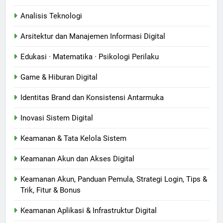
Analisis Slot Gacor
Analisis Teknologi
Arsitektur dan Manajemen Informasi Digital
Edukasi · Matematika · Psikologi Perilaku
Game & Hiburan Digital
Identitas Brand dan Konsistensi Antarmuka
Inovasi Sistem Digital
Keamanan & Tata Kelola Sistem
Keamanan Akun dan Akses Digital
Keamanan Akun, Panduan Pemula, Strategi Login, Tips &
Trik, Fitur & Bonus
Keamanan Aplikasi & Infrastruktur Digital