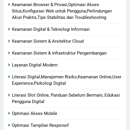
Keamanan Browser & Privasi,Optimasi Akses
Situs,Konfigurasi Web untuk Pengguna,Perlindungan
Akun Praktis,Tips Stabilitas dan Troubleshooting
Keamanan Digital & Teknologi Informasi
Keamanan Sistem & Arsitektur Cloud
Keamanan Sistem & Infrastruktur Pengembangan
Layanan Digital Modern
Literasi Digital,Manajemen Risiko,Keamanan Online,User
Experience,Psikologi Digital
Literasi Slot Online, Panduan Sebelum Bermain, Edukasi
Pengguna Digital
Optimasi Akses Mobile