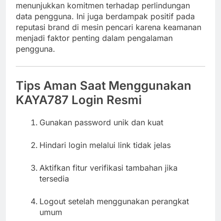
Platform yang menerapkan autentikasi modern
menunjukkan komitmen terhadap perlindungan
data pengguna. Ini juga berdampak positif pada
reputasi brand di mesin pencari karena keamanan
menjadi faktor penting dalam pengalaman
pengguna.
Tips Aman Saat Menggunakan
KAYA787 Login Resmi
Gunakan password unik dan kuat
Hindari login melalui link tidak jelas
Aktifkan fitur verifikasi tambahan jika
tersedia
Logout setelah menggunakan perangkat