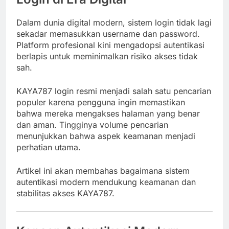
Login di Era Digital
Dalam dunia digital modern, sistem login tidak lagi
sekadar memasukkan username dan password.
Platform profesional kini mengadopsi autentikasi
berlapis untuk meminimalkan risiko akses tidak
sah.
KAYA787 login resmi menjadi salah satu pencarian
populer karena pengguna ingin memastikan
bahwa mereka mengakses halaman yang benar
dan aman. Tingginya volume pencarian
menunjukkan bahwa aspek keamanan menjadi
perhatian utama.
Artikel ini akan membahas bagaimana sistem
autentikasi modern mendukung keamanan dan
stabilitas akses KAYA787.