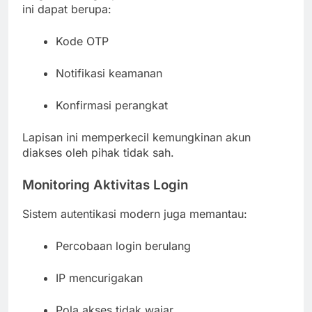
langkah sebagai proteksi tambahan. Mekanisme
ini dapat berupa:
Kode OTP
Notifikasi keamanan
Konfirmasi perangkat
Lapisan ini memperkecil kemungkinan akun
diakses oleh pihak tidak sah.
Monitoring Aktivitas Login
Sistem autentikasi modern juga memantau:
Percobaan login berulang
IP mencurigakan