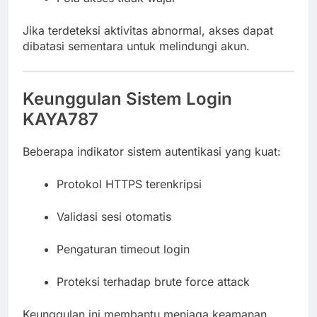
Pola akses tidak wajar
Jika terdeteksi aktivitas abnormal, akses dapat
dibatasi sementara untuk melindungi akun.
Keunggulan Sistem Login
KAYA787
Beberapa indikator sistem autentikasi yang kuat:
Protokol HTTPS terenkripsi
Validasi sesi otomatis
Pengaturan timeout login
Proteksi terhadap brute force attack