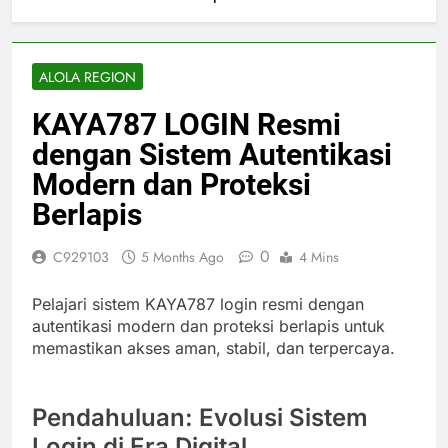
Modern dan Proteksi Berlapis
ALOLA REGION
KAYA787 LOGIN Resmi
dengan Sistem Autentikasi
Modern dan Proteksi
Berlapis
0
C929103
5 Months Ago
4 Mins
Pelajari sistem KAYA787 login resmi dengan
autentikasi modern dan proteksi berlapis untuk
memastikan akses aman, stabil, dan terpercaya.
Pendahuluan: Evolusi Sistem