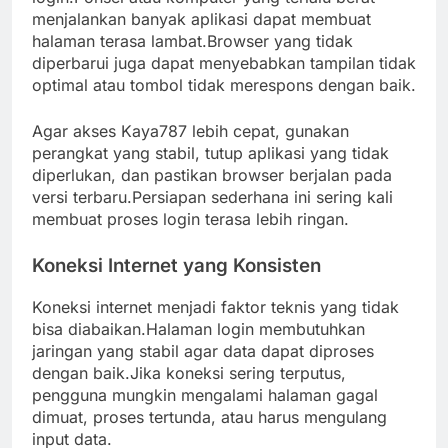
login.Ponsel atau komputer yang terlalu berat
menjalankan banyak aplikasi dapat membuat
halaman terasa lambat.Browser yang tidak
diperbarui juga dapat menyebabkan tampilan tidak
optimal atau tombol tidak merespons dengan baik.
Agar akses Kaya787 lebih cepat, gunakan
perangkat yang stabil, tutup aplikasi yang tidak
diperlukan, dan pastikan browser berjalan pada
versi terbaru.Persiapan sederhana ini sering kali
membuat proses login terasa lebih ringan.
Koneksi Internet yang Konsisten
Koneksi internet menjadi faktor teknis yang tidak
bisa diabaikan.Halaman login membutuhkan
jaringan yang stabil agar data dapat diproses
dengan baik.Jika koneksi sering terputus,
pengguna mungkin mengalami halaman gagal
dimuat, proses tertunda, atau harus mengulang