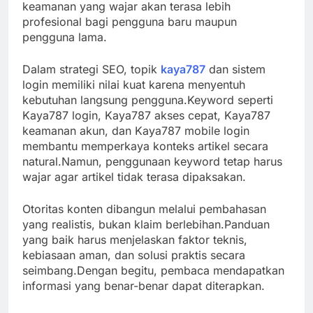
jelas, instruksi mudah dipahami, dan sistem
keamanan yang wajar akan terasa lebih
profesional bagi pengguna baru maupun
pengguna lama.
Dalam strategi SEO, topik
kaya787
dan sistem
login memiliki nilai kuat karena menyentuh
kebutuhan langsung pengguna.Keyword seperti
Kaya787 login, Kaya787 akses cepat, Kaya787
keamanan akun, dan Kaya787 mobile login
membantu memperkaya konteks artikel secara
natural.Namun, penggunaan keyword tetap harus
wajar agar artikel tidak terasa dipaksakan.
Otoritas konten dibangun melalui pembahasan
yang realistis, bukan klaim berlebihan.Panduan
yang baik harus menjelaskan faktor teknis,
kebiasaan aman, dan solusi praktis secara
seimbang.Dengan begitu, pembaca mendapatkan
informasi yang benar-benar dapat diterapkan.