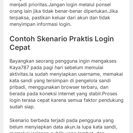
menghemat waktu, tetapi keamanan tetap harus
menjadi prioritas.Jangan login melalui ponsel
orang lain jika tidak benar-benar diperlukan.Jika
terpaksa, pastikan keluar dari akun dan tidak
menyimpan informasi login.
Contoh Skenario Praktis Login
Cepat
Bayangkan seorang pengguna ingin mengakses
Kaya787 pada pagi hari sebelum memulai
aktivitas.Ia sudah menyiapkan username, memakai
kata sandi yang tersimpan di pengelola sandi
pribadi, menggunakan browser terbaru, dan
berada pada koneksi internet yang stabil.Proses
login terasa cepat karena semua faktor pendukung
sudah siap.
Skenario berbeda terjadi pada pengguna yang
belum menyiapkan data akun.Ia lupa kata sandi,