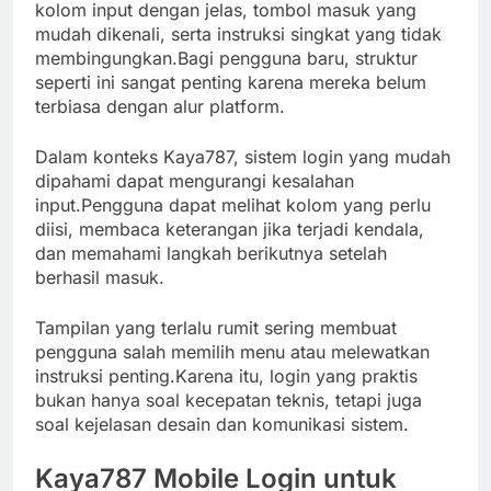
cepat.Halaman yang baik biasanya menampilkan
kolom input dengan jelas, tombol masuk yang
mudah dikenali, serta instruksi singkat yang tidak
membingungkan.Bagi pengguna baru, struktur
seperti ini sangat penting karena mereka belum
terbiasa dengan alur platform.
Dalam konteks Kaya787, sistem login yang mudah
dipahami dapat mengurangi kesalahan
input.Pengguna dapat melihat kolom yang perlu
diisi, membaca keterangan jika terjadi kendala,
dan memahami langkah berikutnya setelah
berhasil masuk.
Tampilan yang terlalu rumit sering membuat
pengguna salah memilih menu atau melewatkan
instruksi penting.Karena itu, login yang praktis
bukan hanya soal kecepatan teknis, tetapi juga
soal kejelasan desain dan komunikasi sistem.