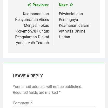
Previous:
Next:
Post
navigation
Keamanan dan
Edwinslot dan
Kenyamanan Akses
Pentingnya
Menjadi Fokus
Keamanan dalam
Pokemon787 untuk
Aktivitas Online
Pengalaman Digital
Harian
yang Lebih Terarah
LEAVE A REPLY
Your email address will not be published.
Required fields are marked
*
Comment
*