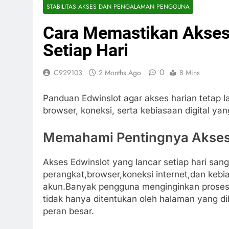
STABILITAS AKSES DAN PENGALAMAN PENGGUNA
Cara Memastikan Akses 
Setiap Hari
0
C929103
2 Months Ago
8 Mins
Panduan Edwinslot agar akses harian tetap l
browser, koneksi, serta kebiasaan digital yan
Memahami Pentingnya Akses 
Akses Edwinslot yang lancar setiap hari sang
perangkat,browser,koneksi internet,dan ke
akun.Banyak pengguna menginginkan proses 
tidak hanya ditentukan oleh halaman yang dib
peran besar.