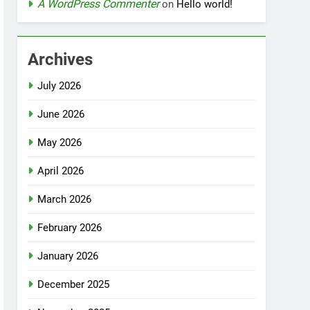
A WordPress Commenter
on
Hello world!
Archives
July 2026
June 2026
May 2026
April 2026
March 2026
February 2026
January 2026
December 2025