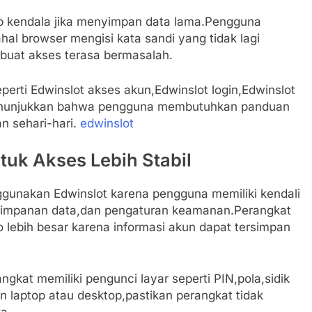
ebab kendala jika menyimpan data lama.Pengguna
al browser mengisi kata sandi yang tidak lagi
mbuat akses terasa bermasalah.
perti Edwinslot akses akun,Edwinslot login,Edwinslot
menunjukkan bahwa pengguna membutuhkan panduan
n sehari-hari.
edwinslot
tuk Akses Lebih Stabil
ggunakan Edwinslot karena pengguna memiliki kendali
nyimpanan data,dan pengaturan keamanan.Perangkat
 lebih besar karena informasi akun dapat tersimpan
kat memiliki pengunci layar seperti PIN,pola,sidik
 laptop atau desktop,pastikan perangkat tidak
a.