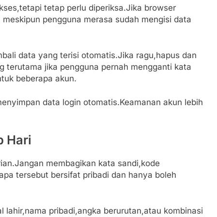
s,tetapi tetap perlu diperiksa.Jika browser
l meskipun pengguna merasa sudah mengisi data
li data yang terisi otomatis.Jika ragu,hapus dan
ng terutama jika pengguna pernah mengganti kata
tuk beberapa akun.
menyimpan data login otomatis.Keamanan akun lebih
 Hari
rian.Jangan membagikan kata sandi,kode
apa tersebut bersifat pribadi dan hanya boleh
l lahir,nama pribadi,angka berurutan,atau kombinasi