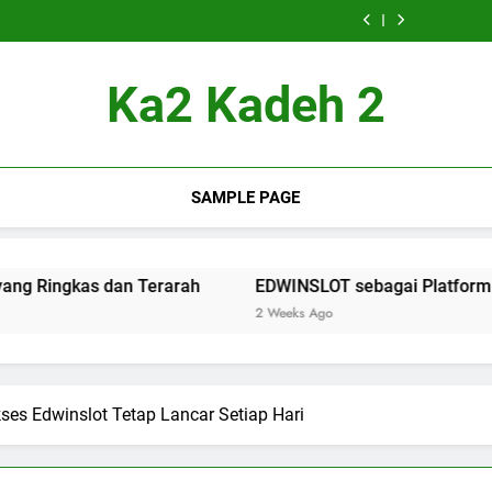
EDWINSLOT
LEBAH4D
Platform
Pilihan
Pilihan
Platform
Platform
Pilihan
Pilihan
sebagai
sebagai
dengan
Akses
Akses
dengan
dengan
Akses
Akses
Platform
Platform
Pengelolaan
Digital
Digital
Pengelolaan
Pengelolaan
Digital
Digital
dengan
dengan
Informasi
yang
yang
Informasi
Informasi
yang
yang
Pengelolaan
Pengelolaan
Ka2 Kadeh 2
yang
Praktis
Ringkas
yang
yang
Praktis
Ringkas
Informasi
Informasi
Terorganisir
dan
Terorganisir
Terorganisir
dan
yang
yang
Terarah
Terarah
Terorganisir
Terorganisir
SAMPLE PAGE
dan Terarah
EDWINSLOT sebagai Platform dengan Pengel
2 Weeks Ago
es Edwinslot Tetap Lancar Setiap Hari