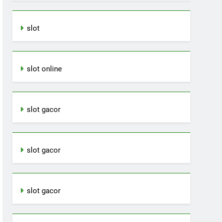
slot
slot online
slot gacor
slot gacor
slot gacor