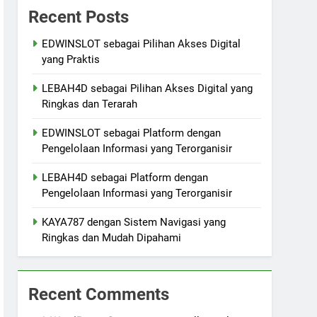
Recent Posts
EDWINSLOT sebagai Pilihan Akses Digital
yang Praktis
LEBAH4D sebagai Pilihan Akses Digital yang
Ringkas dan Terarah
EDWINSLOT sebagai Platform dengan
Pengelolaan Informasi yang Terorganisir
LEBAH4D sebagai Platform dengan
Pengelolaan Informasi yang Terorganisir
KAYA787 dengan Sistem Navigasi yang
Ringkas dan Mudah Dipahami
Recent Comments