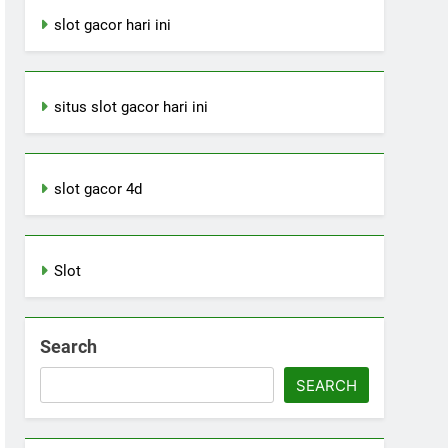
slot gacor hari ini
situs slot gacor hari ini
slot gacor 4d
Slot
Search
SEARCH