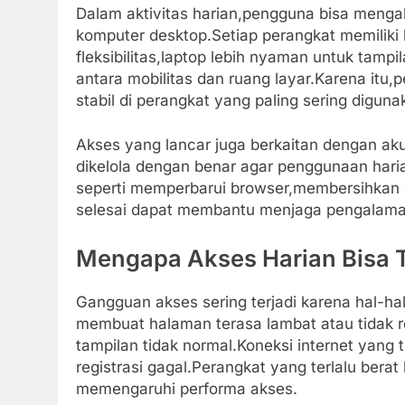
Dalam aktivitas harian,pengguna bisa mengak
komputer desktop.Setiap perangkat memiliki
fleksibilitas,laptop lebih nyaman untuk tam
antara mobilitas dan ruang layar.Karena it
stabil di perangkat yang paling sering diguna
Akses yang lancar juga berkaitan dengan akun
dikelola dengan benar agar penggunaan hari
seperti memperbarui browser,membersihkan c
selesai dapat membantu menjaga pengalama
Mengapa Akses Harian Bisa 
Gangguan akses sering terjadi karena hal-ha
membuat halaman terasa lambat atau tidak
tampilan tidak normal.Koneksi internet yang 
registrasi gagal.Perangkat yang terlalu berat
memengaruhi performa akses.