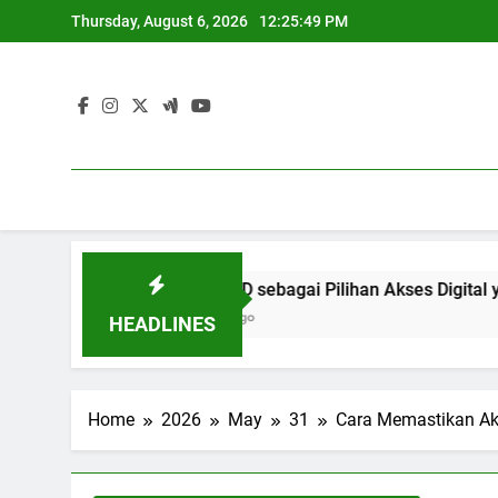
Skip
Thursday, August 6, 2026
12:25:50 PM
to
content
s
LEBAH4D sebagai Pilihan Akses Digital yang Ringkas 
2 Weeks Ago
HEADLINES
Home
2026
May
31
Cara Memastikan Aks